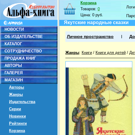
Корзина
Логин
Товаров:
0
Цена:
0 руб.
Пар
Якутские народные сказки
НОВОСТИ
ОБ ИЗДАТЕЛЬСТВЕ
Личное пространство
До
КАТАЛОГ
СОТРУДНИЧЕСТВО
Жанры
:
Книги
/
Книги для детей
/
Де
ПРОДАЖА КНИГ
АВТОРЫ
ГАЛЕРЕЯ
МАГАЗИН
Авторы
Жанры
Издательства
Серии
Новинки
Рейтинги
Корзина