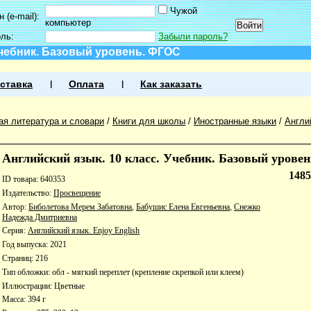
Чужой
 (e-mail):
компьютер
оль:
Забыли пароль?
Учебник. Базовый уровень. ФГОС
ставка
Оплата
Как заказать
ая литература и словари
/
Книги для школы
/
Иностранные языки
/
Англи
Английский язык. 10 класс. Учебник. Базовый урове
148
ID товара: 640353
Издательство:
Просвещение
Автор:
Биболетова Мерем Забатовна
,
Бабушис Елена Евгеньевна
,
Снежко
Надежда Дмитриевна
Серия:
Английский язык. Enjoy English
Год выпуска: 2021
Страниц: 216
Тип обложки: обл - мягкий переплет (крепление скрепкой или клеем)
Иллюстрации: Цветные
Масса: 394 г