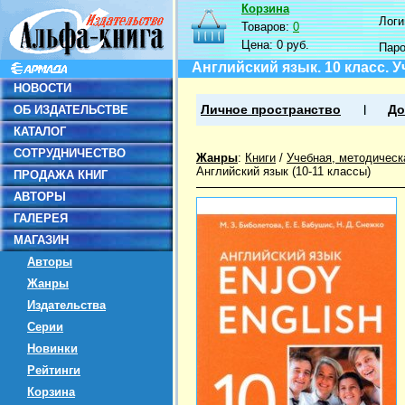
Корзина
Логин
Товаров:
0
Цена:
0 руб.
Пар
Английский язык. 10 класс. 
НОВОСТИ
ОБ ИЗДАТЕЛЬСТВЕ
Личное пространство
До
КАТАЛОГ
СОТРУДНИЧЕСТВО
Жанры
:
Книги
/
Учебная, методическ
Английский язык (10-11 классы)
ПРОДАЖА КНИГ
АВТОРЫ
ГАЛЕРЕЯ
МАГАЗИН
Авторы
Жанры
Издательства
Серии
Новинки
Рейтинги
Корзина