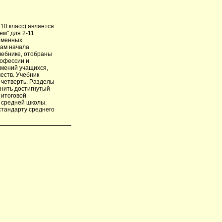
(10 класс) является
ем" для 2-11
еменных
кам начала
чебнике, отобраны
рофессии и
умений учащихся,
еств. Учебник
 четверть. Разделы
нить достигнутый
 итоговой
 средней школы.
стандарту среднего