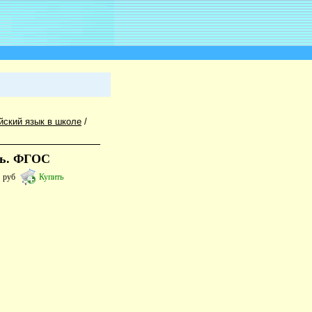
йский язык в школе
/
нь. ФГОС
5
руб
Купить