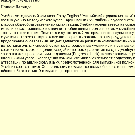
Размеры: 275x202x13 мм
Наличие:
На складе
Учебно-методический комплект Enjoy English / "Английский с удовольствием" 
частью учебно-методического курса Enjoy English / "Английский с удовольстви
классов общеобразовательных организаций. Учебник основывается на совр
методических принципах и отвечает требованиям, предъявляемым к учебни
третьего тысячелетия. Тематика и аутентичный материал, используемые в у
с учетом интересов старшеклассников, ориентированы на выбор будущей п
продолжение образования. Акцент делается на развитие коммуникативных 
их познавательных способностей, метапредметных умений и личностных кач
состоит из четырех разделов, каждый из которых рассчитан на одну учебную
завершаются проверочными заданиями (Progress check), позволяющими оце
школьниками уровень овладения языком. Учебник обеспечивает подготовку к
аттестации по английскому языку, предусмотренной для выпускников полной
Учебник соответствует Федеральному государственному образовательному 
общего образования. 9-е издание, стереотипное.