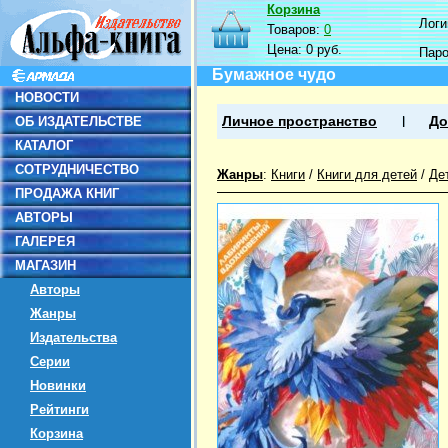
Корзина
Логин
Товаров:
0
Цена:
0 руб.
Пар
Бумажное чудо
НОВОСТИ
ОБ ИЗДАТЕЛЬСТВЕ
Личное пространство
До
КАТАЛОГ
СОТРУДНИЧЕСТВО
Жанры
:
Книги
/
Книги для детей
/
Де
ПРОДАЖА КНИГ
АВТОРЫ
ГАЛЕРЕЯ
МАГАЗИН
Авторы
Жанры
Издательства
Серии
Новинки
Рейтинги
Корзина