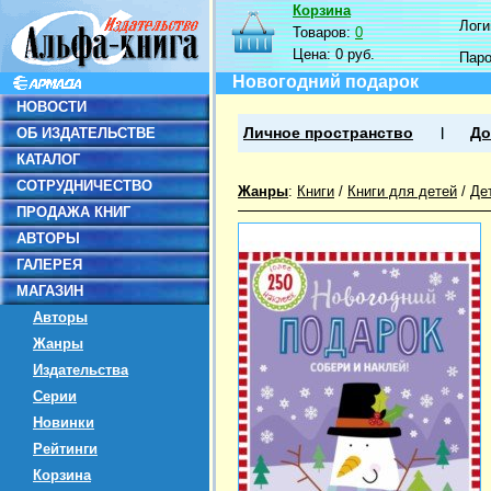
Корзина
Логин
Товаров:
0
Цена:
0 руб.
Пар
Новогодний подарок
НОВОСТИ
ОБ ИЗДАТЕЛЬСТВЕ
Личное пространство
До
КАТАЛОГ
СОТРУДНИЧЕСТВО
Жанры
:
Книги
/
Книги для детей
/
Де
ПРОДАЖА КНИГ
АВТОРЫ
ГАЛЕРЕЯ
МАГАЗИН
Авторы
Жанры
Издательства
Серии
Новинки
Рейтинги
Корзина