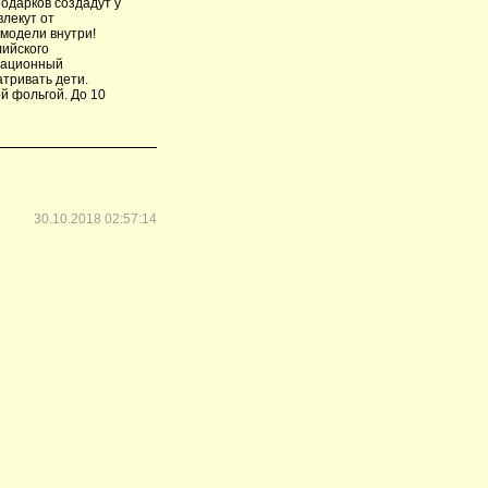
одарков создадут у
влекут от
-модели внутри!
лийского
вационный
тривать дети.
й фольгой. До 10
30.10.2018 02:57:14