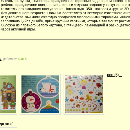
Ёлочные игрушки, атмосфера праздника, интересные задания и множество п
ребенка праздничное настроение, а игры и задания надолго увлекут его и от
томительного ожидания наступления Нового года. 350+ наклеек и крутые 3D
Для дошкольного возраста. Новинка-бестселлер от всемирно известного анг
издательства, чьи книги ежегодно продаются миллионными тиражами. Инно
запоминающийся дизайн, яркие крупные картинки, которые так любят рассма
Обложка из плотного белого картона, с глянцевой ламинацией и разноцветно
часов активной игры.
1
, рейтинг:
)
+6011
все (5)...
дарок"