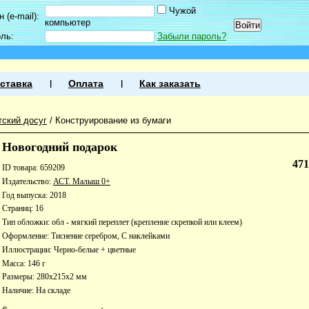
Чужой
 (e-mail):
компьютер
оль:
Забыли пароль?
ставка
Оплата
Как заказать
тский досуг
/
Конструирование из бумаги
Новогодний подарок
47
ID товара: 659209
Издательство:
АСТ. Малыш 0+
Год выпуска: 2018
Страниц: 16
Тип обложки: обл - мягкий переплет (крепление скрепкой или клеем)
Оформление: Тиснение серебром, С наклейками
Иллюстрации: Черно-белые + цветные
Масса: 146 г
Размеры: 280x215x2 мм
Наличие:
На складе