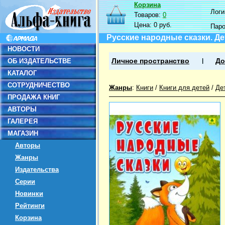
Корзина
Логин
Товаров:
0
Цена:
0 руб.
Пар
Русские народные сказки. Де
НОВОСТИ
ОБ ИЗДАТЕЛЬСТВЕ
Личное пространство
До
КАТАЛОГ
СОТРУДНИЧЕСТВО
Жанры
:
Книги
/
Книги для детей
/
Де
ПРОДАЖА КНИГ
АВТОРЫ
ГАЛЕРЕЯ
МАГАЗИН
Авторы
Жанры
Издательства
Серии
Новинки
Рейтинги
Корзина