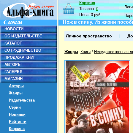
Корзина
Логин
Товаров:
0
Цена:
0 руб.
Пар
Нож в спину. Из жизни пособ
НОВОСТИ
ОБ ИЗДАТЕЛЬСТВЕ
Личное пространство
До
КАТАЛОГ
СОТРУДНИЧЕСТВО
Жанры
:
Книги
/
Нехудожественная л
ПРОДАЖА КНИГ
АВТОРЫ
ГАЛЕРЕЯ
МАГАЗИН
Авторы
Жанры
Издательства
Серии
Новинки
Рейтинги
Корзина