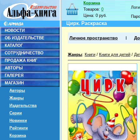
Корзина
Логин
Товаров:
0
Цена:
0 руб.
Пар
Цирк. Раскраска
НОВОСТИ
ОБ ИЗДАТЕЛЬСТВЕ
Личное пространство
До
КАТАЛОГ
СОТРУДНИЧЕСТВО
Жанры
:
Книги
/
Книги для детей
/
Де
ПРОДАЖА КНИГ
АВТОРЫ
ГАЛЕРЕЯ
МАГАЗИН
Авторы
Жанры
Издательства
Серии
Новинки
Рейтинги
Корзина