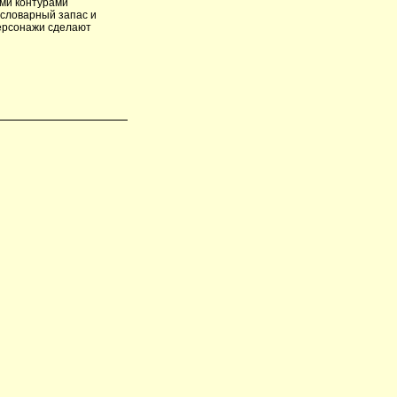
ми контурами
 словарный запас и
ерсонажи сделают