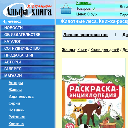
Корзина
Логин
Товаров:
0
Цена:
0 руб.
Пар
Животные леса. Книжка-раск
НОВОСТИ
ОБ ИЗДАТЕЛЬСТВЕ
Личное пространство
До
КАТАЛОГ
СОТРУДНИЧЕСТВО
Жанры
:
Книги
/
Книги для детей
/
Де
ПРОДАЖА КНИГ
АВТОРЫ
ГАЛЕРЕЯ
МАГАЗИН
Авторы
Жанры
Издательства
Серии
Новинки
Рейтинги
Корзина