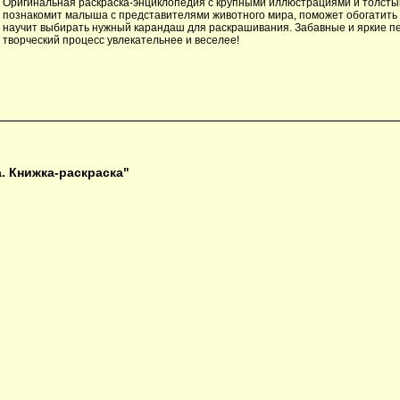
Оригинальная раскраска-энциклопедия с крупными иллюстрациями и толсты
познакомит малыша с представителями животного мира, поможет обогатить
научит выбирать нужный карандаш для раскрашивания. Забавные и яркие п
творческий процесс увлекательнее и веселее!
. Книжка-раскраска"