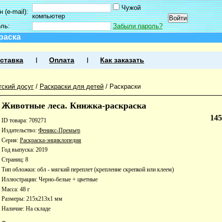
Чужой
 (e-mail):
компьютер
оль:
Забыли пароль?
раска
ставка
Оплата
Как заказать
тский досуг
/
Раскраски для детей
/
Раскраски
Животные леса. Книжка-раскраска
14
ID товара: 709271
Издательство:
Феникс-Премьер
Серия:
Раскраска-энциклопедия
Год выпуска: 2019
Страниц: 8
Тип обложки: обл - мягкий переплет (крепление скрепкой или клеем)
Иллюстрации: Черно-белые + цветные
Масса: 48 г
Размеры: 215x213x1 мм
Наличие:
На складе