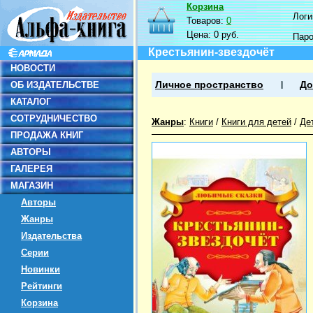
Корзина
Логин
Товаров:
0
Цена:
0 руб.
Пар
Крестьянин-звездочёт
НОВОСТИ
ОБ ИЗДАТЕЛЬСТВЕ
Личное пространство
До
КАТАЛОГ
СОТРУДНИЧЕСТВО
Жанры
:
Книги
/
Книги для детей
/
Де
ПРОДАЖА КНИГ
АВТОРЫ
ГАЛЕРЕЯ
МАГАЗИН
Авторы
Жанры
Издательства
Серии
Новинки
Рейтинги
Корзина