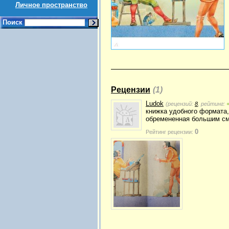
Личное пространство
Поиск
Рецензии
(1)
Ludok
(рецензий:
8
, рейтинг:
книжка удобного формата,
обремененная большим см
0
Рейтинг рецензии: