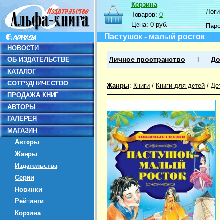
Корзина
Логин
Товаров:
0
Цена:
0 руб.
Пар
Пастушок - малый росток
НОВОСТИ
ОБ ИЗДАТЕЛЬСТВЕ
Личное пространство
До
КАТАЛОГ
СОТРУДНИЧЕСТВО
Жанры
:
Книги
/
Книги для детей
/
Де
ПРОДАЖА КНИГ
АВТОРЫ
ГАЛЕРЕЯ
МАГАЗИН
Авторы
Жанры
Издательства
Серии
Новинки
Рейтинги
Корзина