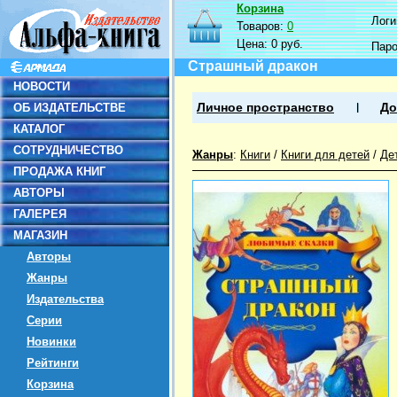
Корзина
Логин
Товаров:
0
Цена:
0 руб.
Пар
Страшный дракон
НОВОСТИ
ОБ ИЗДАТЕЛЬСТВЕ
Личное пространство
До
КАТАЛОГ
СОТРУДНИЧЕСТВО
Жанры
:
Книги
/
Книги для детей
/
Де
ПРОДАЖА КНИГ
АВТОРЫ
ГАЛЕРЕЯ
МАГАЗИН
Авторы
Жанры
Издательства
Серии
Новинки
Рейтинги
Корзина