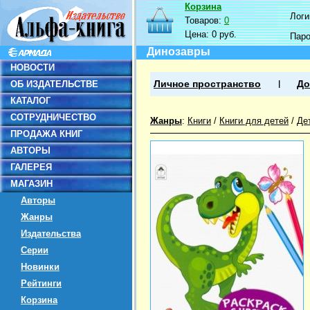
Корзина
Логин
Товаров:
0
Цена:
0 руб.
Пар
Динозавры
НОВОСТИ
ОБ ИЗДАТЕЛЬСТВЕ
Личное пространство
До
КАТАЛОГ
СОТРУДНИЧЕСТВО
Жанры
:
Книги
/
Книги для детей
/
Де
ПРОДАЖА КНИГ
АВТОРЫ
ГАЛЕРЕЯ
МАГАЗИН
Авторы
Жанры
Издательства
Серии
Новинки
Рейтинги
Корзина