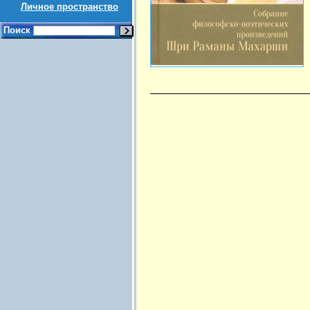
Личное пространство
Поиск