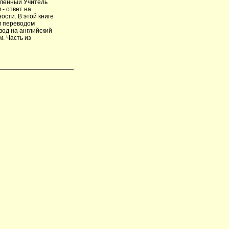
тленный Учитель
- ответ на
сти. В этой книге
м переводом
вод на английский
. Часть из