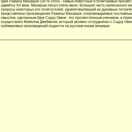
Шри Рамана Махарши (1879-1950) - самый известный и почитаемый просве
адвайты XX века. Махарши писал очень мало. Бoльшая часть написанного им 
запросы некоторых его почитателей, удовлетворяющий их духовные потребно
представлены произведения Раманы Махарши, сопровождаемые пословны
смыслов, сделанным Шри Садху Омом - его просветленным учеником, а пере
осуществлен Майклом Джеймсом, который активно сотрудничал с Садху Омом
публикуемых произведений издается на русском языке впервые.