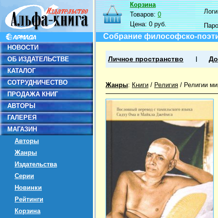
Корзина
Логин
Товаров:
0
Цена:
0 руб.
Пар
Собрание философско-поэт
НОВОСТИ
ОБ ИЗДАТЕЛЬСТВЕ
Личное пространство
До
КАТАЛОГ
СОТРУДНИЧЕСТВО
Жанры
:
Книги
/
Религия
/
Религии ми
ПРОДАЖА КНИГ
АВТОРЫ
ГАЛЕРЕЯ
МАГАЗИН
Авторы
Жанры
Издательства
Серии
Новинки
Рейтинги
Корзина