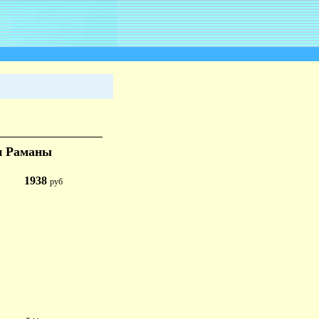
и Раманы
1938
руб