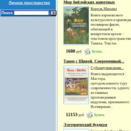
Мир библейских животных
Личное пространство
Король Михаил
Поиск
Книга израильского
культуролога и краеведа
посвящена фауне,
обитающей в
конкретном ареале -
текстовом пространстве
Танаха. Тексты...
1680
руб
Купить
Танец с Шивой. Современный...
Субрамуниясвами...
Книга выдающегося
Мастера,
ортодоксального гуру
современности, одного
из главных
проповедников
индуизма, признанного
Всемирным...
12153
руб
Купить
Эзотерический буддизм