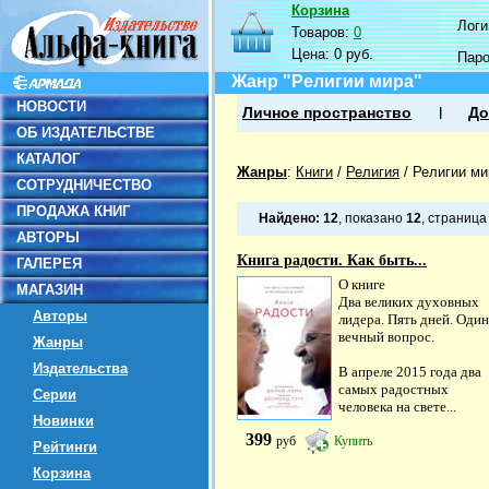
Корзина
Логин
Товаров:
0
Цена:
0 руб.
Пар
Жанр "Религии мира"
НОВОСТИ
Личное пространство
До
ОБ ИЗДАТЕЛЬСТВЕ
КАТАЛОГ
Жанры
:
Книги
/
Религия
/
Религии ми
СОТРУДНИЧЕСТВО
ПРОДАЖА КНИГ
Найдено:
12
, показано
12
, страниц
АВТОРЫ
Книга радости. Как быть...
ГАЛЕРЕЯ
О книге
МАГАЗИН
Два великих духовных
Авторы
лидера. Пять дней. Один
вечный вопрос.
Жанры
Издательства
В апреле 2015 года два
самых радостных
Серии
человека на свете...
Новинки
399
руб
Купить
Рейтинги
Корзина