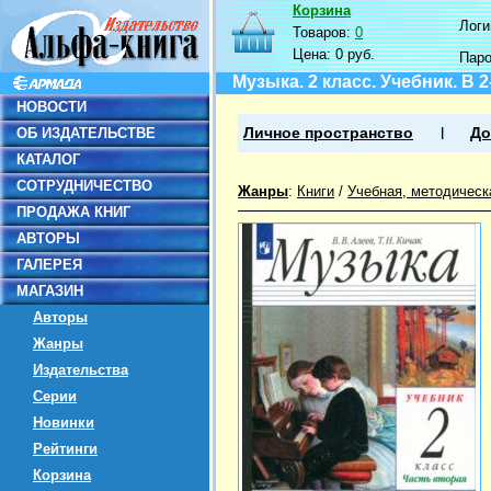
Корзина
Логин
Товаров:
0
Цена:
0 руб.
Пар
Музыка. 2 класс. Учебник. В 2
НОВОСТИ
ОБ ИЗДАТЕЛЬСТВЕ
Личное пространство
До
КАТАЛОГ
СОТРУДНИЧЕСТВО
Жанры
:
Книги
/
Учебная, методическ
ПРОДАЖА КНИГ
АВТОРЫ
ГАЛЕРЕЯ
МАГАЗИН
Авторы
Жанры
Издательства
Серии
Новинки
Рейтинги
Корзина