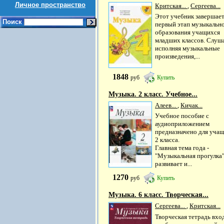
Личное пространство
Критская...
,
Сергеева...
Этот учебник завершае
Поиск
первый этап музыкальн
образования учащихся
младших классов. Слуш
исполняя музыкальные
произведения,...
1848
руб
Купить
Музыка. 2 класс. Учебное...
Алеев...
,
Кичак...
Учебное пособие с
аудиоприложением
предназначено для уча
2 класса.
Главная тема года -
"Музыкальная прогулка"
развивает и...
1270
руб
Купить
Музыка. 6 класс. Творческая...
Сергеева...
,
Критская...
Творческая тетрадь вхо