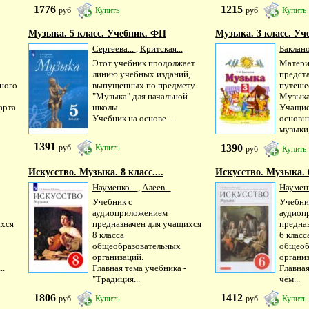
1776
1215
руб
Купить
руб
Купить
Музыка. 5 класс. Учебник. ФП
Музыка. 3 класс. Уче
Сергеева...
,
Критская...
Баклано
Этот учебник продолжает
Матери
линию учебных изданий,
предст
ного
выпущенных по предмету
путеше
"Музыка" для начальной
Музыка
арта
школы.
Учащие
Учебник на основе...
основн
музыки, 
1391
1390
руб
Купить
руб
Купить
Искусство. Музыка. 8 класс....
Искусство. Музыка. 6
Науменко...
,
Алеев...
Науменк
Учебник с
Учебни
аудиоприложением
аудиоп
ихся
предназначен для учащихся
предна
8 класса
6 класс
общеобразовательных
общеоб
организаций.
органи
..
Главная тема учебника -
Главная
"Традиция...
чём...
1806
1412
руб
Купить
руб
Купить