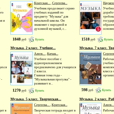
Критская...
,
Сергеева...
Науменк
т
Учебник продолжает серию
Учебно
ого
учебных изданий по
доработ
предмету "Музыка" для
требов
ая и
начальной школы. Он
госуда
знакомит с народной и
образо
духовной музыкой, с...
основно
1848
1518
руб
Купить
руб
Купить
Музыка. 2 класс. Учебное...
Музыка. 7 класс. Тво
Алеев...
,
Кичак...
Сергеев
Учебное пособие с
Рабочая
аудиоприложением
учебно
щихся
предназначено для учащихся
компле
2 класса.
класса
Главная тема года -
организ
 -
"Музыкальная прогулка" -
развивает и...
598
1270
руб
Купить
руб
Купить
Музыка. 5 класс. Творческая...
Музыка. 2 класс. Раб
Сергеева...
,
Критская...
Алеев..
дит в
Творческая тетрадь входит в
Рабочая