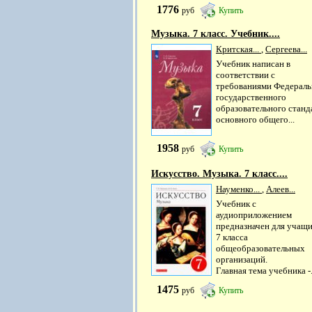
1776
руб
Купить
Музыка. 7 класс. Учебник....
Критская...
,
Сергеева...
Учебник написан в
соответствии с
требованиями Федераль
государственного
образовательного станд
основного общего...
1958
руб
Купить
Искусство. Музыка. 7 класс....
Науменко...
,
Алеев...
Учебник с
аудиоприложением
предназначен для учащ
7 класса
общеобразовательных
организаций.
Главная тема учебника -.
1475
руб
Купить