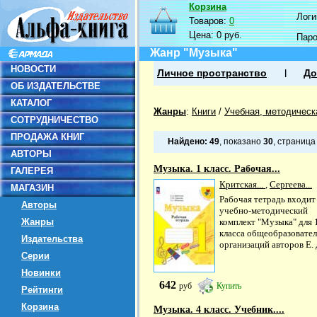
Корзина
Логин
Товаров:
0
Цена:
0 руб.
Пар
Жанр "Музыка"
НОВОСТИ
Личное пространство
До
ОБ ИЗДАТЕЛЬСТВЕ
КАТАЛОГ
Жанры
:
Книги
/
Учебная, методическ
СОТРУДНИЧЕСТВО
ПРОДАЖА КНИГ
Найдено:
49
, показано
30
, страниц
АВТОРЫ
Музыка. 1 класс. Рабочая...
ГАЛЕРЕЯ
Критская...
,
Сергеева...
МАГАЗИН
Рабочая тетрадь входит
Авторы
учебно-методический
Жанры
комплект "Музыка" для 
класса общеобразовате
Издательства
организаций авторов Е. Д
Серии
Новинки
642
руб
Купить
Рейтинги
Корзина
Музыка. 4 класс. Учебник....