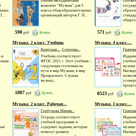
учебно-методический
соотве
6
комплект "Музыка" для 5
госуда
льных
класса общеобразовательных
образо
....
организаций авторов Г. П....
станда
общего 
598
571
руб
Купить
руб
Купить
Музыка. 2 класс. Учебник
Музыка. 4 класс....
Критская...
,
Сергеева...
Грачева
 в
Учебник соответствует
Издани
льным
ФГОС 2021 г. Этот учебник -
учебно
следующая ступенька на
музыке 
пути в мир Музыки, в мир
Нагляд
Прекрасного. Слушая
позвол
музыку,...
усовер
процесс
1887
8523
руб
Купить
руб
Купить
Музыка. 2 класс. Рабочая...
Музыка. 1 класс....
Горбунова Мария...
Грачева
Тетрадь соответствует
Издани
учебной программе и
учебно
рые
содержит задания, которые
музыке 
помогут развить
Нагляд