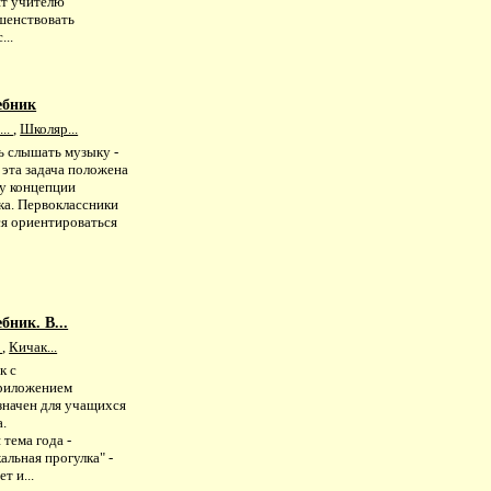
ят учителю
шенствовать
...
ебник
...
,
Школяр...
ь слышать музыку -
 эта задача положена
ву концепции
ка. Первоклассники
ся ориентироваться
бник. В...
.
,
Кичак...
к с
риложением
значен для учащихся
а.
 тема года -
льная прогулка" -
т и...