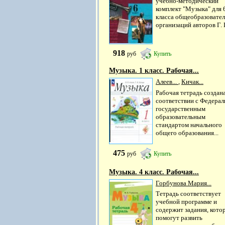
учебно-методический
комплект "Музыка" для 
класса общеобразовате
организаций авторов Г. П
918
руб
Купить
Музыка. 1 класс. Рабочая...
Алеев...
,
Кичак...
Рабочая тетрадь создана
соответствии с Федера
государственным
образовательным
стандартом начального
общего образования...
475
руб
Купить
Музыка. 4 класс. Рабочая...
Горбунова Мария...
Тетрадь соответствует
учебной программе и
содержит задания, кото
помогут развить