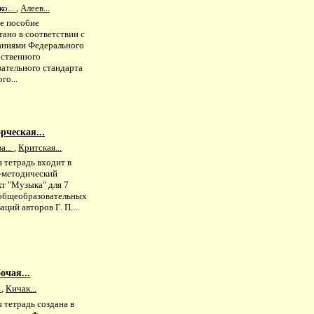
о...
,
Алеев...
е пособие
ано в соответствии с
аниями Федерального
рственного
вательного стандарта
го...
рческая...
а...
,
Критская...
 тетрадь входит в
-методический
кт "Музыка" для 7
 общеобразовательных
аций авторов Г. П....
очая...
.
,
Кичак...
 тетрадь создана в