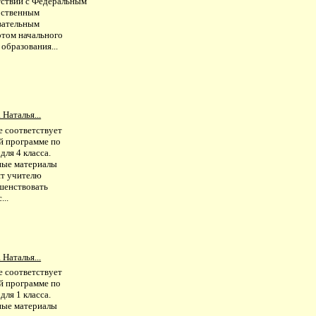
тствии с Федеральным
рственным
вательным
ртом начального
образования...
 Наталья...
е соответствует
й программе по
для 4 класса.
ные материалы
ят учителю
шенствовать
...
 Наталья...
е соответствует
й программе по
для 1 класса.
ные материалы