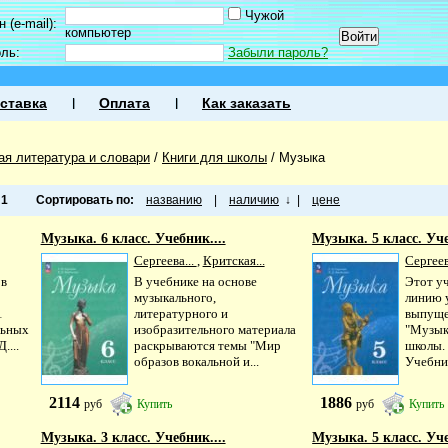
Чужой
 (e-mail):
компьютер
оль:
Забыли пароль?
ставка
Оплата
Как заказать
ая литература и словари
/
Книги для школы
/
Музыка
а
1
Сортировать по:
названию
|
наличию
↓
|
цене
Музыка. 6 класс. Учебник....
Музыка. 5 класс. Уче
Сергеева...
,
Критская...
Сергеев
 в
В учебнике на основе
Этот у
музыкального,
линию 
1
литературного и
выпуще
льных
изобразительного материала
"Музык
....
раскрываются темы "Мир
школы.
образов вокальной и...
Учебник
2114
1886
руб
Купить
руб
Купить
Музыка. 3 класс. Учебник....
Музыка. 5 класс. Уче