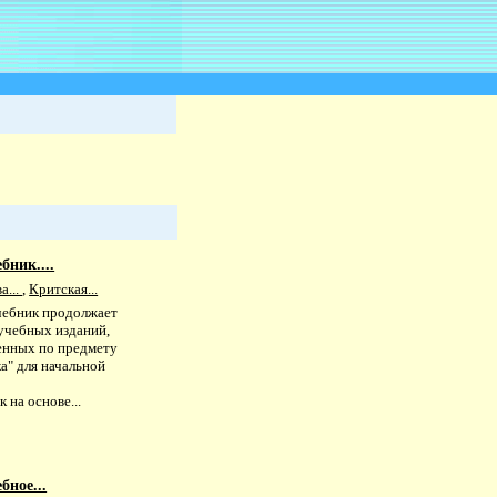
бник....
а...
,
Критская...
чебник продолжает
учебных изданий,
нных по предмету
а" для начальной
 на основе...
бное...