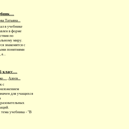
бник....
ва Татьяна...
ал в учебнике
авлен в форме
ствия по
льному миру.
ся знакомятся с
ыми понятиями
а...
 класс....
о...
,
Алеев...
к с
риложением
значен для учащихся
а
разовательных
заций.
 тема учебника - "В