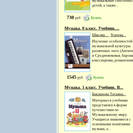
музыкальные способнос
детей, а также...
730
руб
Купить
Музыка. 8 класс. Учебник....
Школяр...
,
Усачева...
Изучение особенностей
музыкальной культуры
различных эпох (Антич
и Средневековья, барокк
классицизма, романтизма
1545
руб
Купить
Музыка. 1 класс. Учебник. В...
Бакланова Татьяна...
Материал в учебнике
представлен в форме
путешествия по
Музыкальному миру.
Учащиеся знакомятся с
основными понятиями
музыки, а...