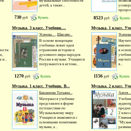
ти
музыкальные способности
позвол
детей, а также...
усовер
процесс
730
8523
руб
Купить
руб
Купить
Музыка. 3 класс. Учебник....
Музыка. 1 класс. Уч
Усачева...
,
Школяр...
Усачева
В основе концепции
Научит
учебника лежит идея
именно
ности
отражения истории и
в осно
о,
духовного мира народов
учебни
 и...
России в музыке. Учащиеся
научат
погружаются в истоки...
в...
1270
1156
руб
Купить
руб
Купить
Музыка. 1 класс. Учебник. В...
Музыка. 2 класс. Уче
Бакланова Татьяна...
Алеев..
Материал в учебнике
Учебни
представлен в форме
аудиоп
путешествия по
предна
Музыкальному миру.
2 класс
Учащиеся знакомятся с
Главная
основными понятиями
"Музыка
музыки, а...
развивае