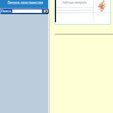
Личное пространство
Поиск