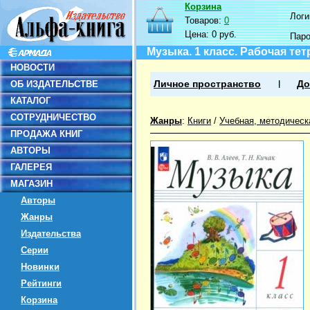
Корзина
Логин
Товаров:
0
Цена:
0 руб.
Пар
Музыка. 1 класс. Рабочая те
НОВОСТИ
ОБ ИЗДАТЕЛЬСТВЕ
Личное пространство
До
КАТАЛОГ
СОТРУДНИЧЕСТВО
Жанры
:
Книги
/
Учебная, методическ
ПРОДАЖА КНИГ
АВТОРЫ
ГАЛЕРЕЯ
МАГАЗИН
Авторы
Жанры
Издательства
Серии
Новинки
Рейтинги
Корзина