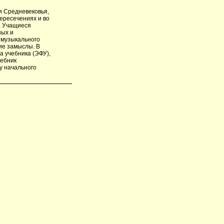
и Средневековья,
пересечениях и во
. Учащиеся
ных и
 музыкального
ие замыслы. В
а учебника (ЭФУ),
чебник
у начального