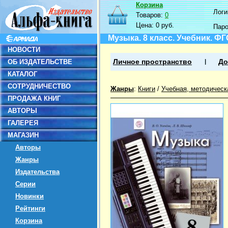
Корзина
Логин
Товаров:
0
Цена:
0 руб.
Пар
Музыка. 8 класс. Учебник. Ф
НОВОСТИ
ОБ ИЗДАТЕЛЬСТВЕ
Личное пространство
До
КАТАЛОГ
СОТРУДНИЧЕСТВО
Жанры
:
Книги
/
Учебная, методическ
ПРОДАЖА КНИГ
АВТОРЫ
ГАЛЕРЕЯ
МАГАЗИН
Авторы
Жанры
Издательства
Серии
Новинки
Рейтинги
Корзина