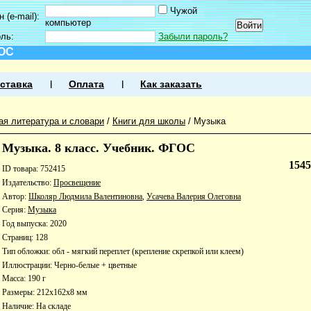
Чужой
 (e-mail):
компьютер
оль:
Забыли пароль?
ГОС
ставка
Оплата
Как заказать
ая литература и словари
/
Книги для школы
/
Музыка
Музыка. 8 класс. Учебник. ФГОС
154
ID товара: 752415
Издательство:
Просвещение
Автор:
Школяр Людмила Валентиновна
,
Усачева Валерия Олеговна
Серия:
Музыка
Год выпуска: 2020
Страниц: 128
Тип обложки: обл - мягкий переплет (крепление скрепкой или клеем)
Иллюстрации: Черно-белые + цветные
Масса: 190 г
Размеры: 212x162x8 мм
Наличие:
На складе