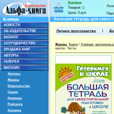
Корзина
Логин
Товаров:
0
Цена:
0 руб.
Пар
Большая тетрадь для самост
НОВОСТИ
ОБ ИЗДАТЕЛЬСТВЕ
Личное пространство
До
КАТАЛОГ
СОТРУДНИЧЕСТВО
Жанры
:
Книги
/
Учебная, методическ
школе. Тесты
ПРОДАЖА КНИГ
АВТОРЫ
ГАЛЕРЕЯ
МАГАЗИН
Авторы
Жанры
Издательства
Серии
Новинки
Рейтинги
Корзина