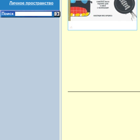
Личное пространство
Поиск