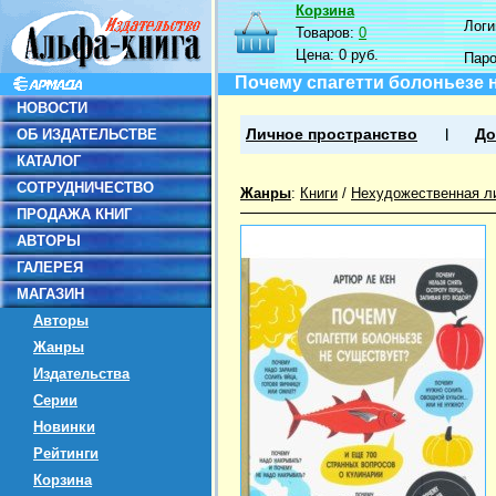
Корзина
Логин
Товаров:
0
Цена:
0 руб.
Пар
Почему спагетти болоньезе 
НОВОСТИ
ОБ ИЗДАТЕЛЬСТВЕ
Личное пространство
До
КАТАЛОГ
СОТРУДНИЧЕСТВО
Жанры
:
Книги
/
Нехудожественная л
ПРОДАЖА КНИГ
АВТОРЫ
ГАЛЕРЕЯ
МАГАЗИН
Авторы
Жанры
Издательства
Серии
Новинки
Рейтинги
Корзина