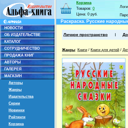
Корзина
Логин
Товаров:
0
Цена:
0 руб.
Пар
Раскраска. Русские народные
НОВОСТИ
ОБ ИЗДАТЕЛЬСТВЕ
Личное пространство
До
КАТАЛОГ
СОТРУДНИЧЕСТВО
Жанры
:
Книги
/
Книги для детей
/
Де
ПРОДАЖА КНИГ
АВТОРЫ
ГАЛЕРЕЯ
МАГАЗИН
Авторы
Жанры
Издательства
Серии
Новинки
Рейтинги
Корзина