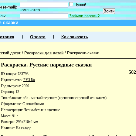
Чужой
 (e-mail):
компьютер
оль:
Забыли пароль?
 сказки
ставка
Оплата
Как заказать
тский досуг
/
Раскраски для детей
/
Раскраски-сказки
Раскраска. Русские народные сказки
50
ID товара: 783793
Издательство:
РУЗ Ко
Год выпуска: 2020
Страниц: 12
Тип обложки: обл - мягкий переплет (крепление скрепкой или клеем)
Оформление: С наклейками
Иллюстрации: Черно-белые + цветные
Масса: 91 г
Размеры: 295x210x2 мм
Наличие:
На складе