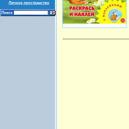
Личное пространство
Поиск