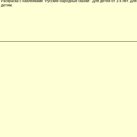
Раскраска с наклейками "Русские народные сказки". Для детей от 3-х лет. Дл
детям.