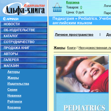
Корзина
Логин
Товаров:
0
Цена:
0 руб.
Пар
Педиатрия = Pediatrics. Уче
английским языком
НОВОСТИ
ОБ ИЗДАТЕЛЬСТВЕ
Личное пространство
До
КАТАЛОГ
СОТРУДНИЧЕСТВО
Жанры
:
Книги
/
Нехудожественная л
ПРОДАЖА КНИГ
АВТОРЫ
ГАЛЕРЕЯ
МАГАЗИН
Авторы
Жанры
Издательства
Серии
Новинки
Рейтинги
Корзина