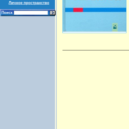
Личное пространство
Поиск