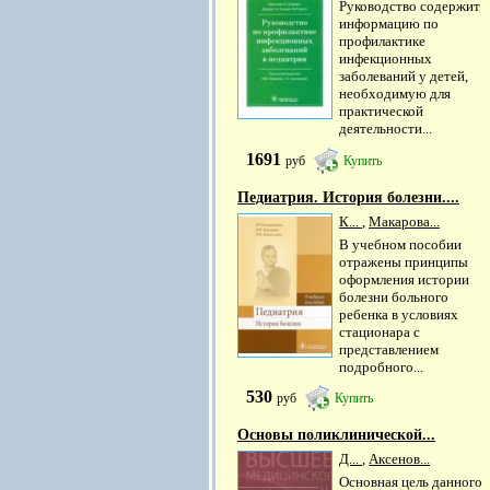
Руководство содержит
информацию по
профилактике
инфекционных
заболеваний у детей,
необходимую для
практической
деятельности...
1691
руб
Купить
Педиатрия. История болезни....
К...
,
Макарова...
В учебном пособии
отражены принципы
оформления истории
болезни больного
ребенка в условиях
стационара с
представлением
подробного...
530
руб
Купить
Основы поликлинической...
Д...
,
Аксенов...
Основная цель данного