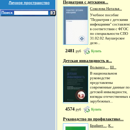
Педиатрия с детскими...
Личное пространство
Соколова Наталья...
Поиск
Учебное пособие
"Педиатрия с детскими
инфекциями" составлен
в соответствии с ФГОС
по специальности СПО
31.02.02 Акушерское
дело...
2481
руб
Купить
Детская инвалидность и...
Волынец...
,
Ш...
В национальном
руководстве
представлены
современные данные по
детской инвалидности,
взгляды отечественных 
зарубежных...
4574
руб
Купить
Руководство по профилактике...
Брайант...
,
К...