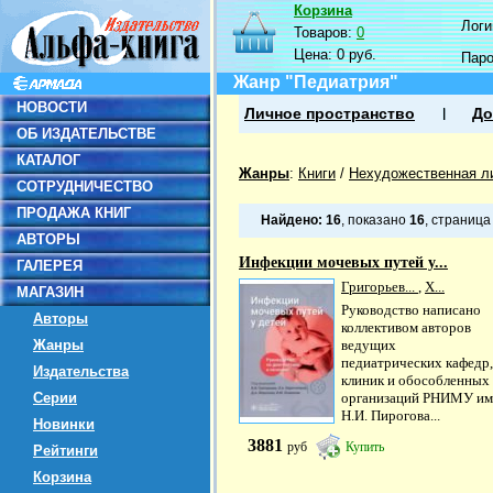
Корзина
Логин
Товаров:
0
Цена:
0 руб.
Пар
Жанр "Педиатрия"
НОВОСТИ
Личное пространство
До
ОБ ИЗДАТЕЛЬСТВЕ
КАТАЛОГ
Жанры
:
Книги
/
Нехудожественная л
СОТРУДНИЧЕСТВО
ПРОДАЖА КНИГ
Найдено:
16
, показано
16
, страниц
АВТОРЫ
Инфекции мочевых путей у...
ГАЛЕРЕЯ
Григорьев...
,
Х...
МАГАЗИН
Руководство написано
Авторы
коллективом авторов
Жанры
ведущих
педиатрических кафедр,
Издательства
клиник и обособленных
Серии
организаций РНИМУ им
Н.И. Пирогова...
Новинки
3881
руб
Купить
Рейтинги
Корзина