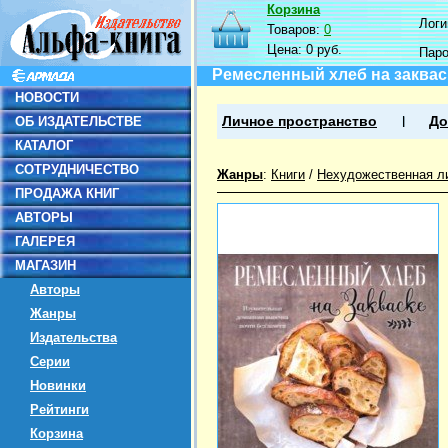
Корзина
Логин
Товаров:
0
Цена:
0 руб.
Пар
Ремесленный хлеб на заквас
НОВОСТИ
ОБ ИЗДАТЕЛЬСТВЕ
Личное пространство
До
КАТАЛОГ
СОТРУДНИЧЕСТВО
Жанры
:
Книги
/
Нехудожественная л
ПРОДАЖА КНИГ
АВТОРЫ
ГАЛЕРЕЯ
МАГАЗИН
Авторы
Жанры
Издательства
Серии
Новинки
Рейтинги
Корзина