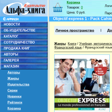
Корзина
Логин
Товаров:
0
Цена:
0 руб.
Пар
Objectif express 1 - Pack Cahi
НОВОСТИ
ОБ ИЗДАТЕЛЬСТВЕ
Личное пространство
До
КАТАЛОГ
СОТРУДНИЧЕСТВО
Жанры
:
Книги
/
Учебная, методическ
Французский язык
/
Французский язык
ПРОДАЖА КНИГ
АВТОРЫ
ГАЛЕРЕЯ
МАГАЗИН
Авторы
Жанры
Издательства
Серии
Новинки
Рейтинги
Корзина