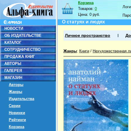
Корзина
Логин
Товаров:
0
Цена:
0 руб.
Пар
О статуях и людях
НОВОСТИ
ОБ ИЗДАТЕЛЬСТВЕ
Личное пространство
До
КАТАЛОГ
СОТРУДНИЧЕСТВО
Жанры
:
Книги
/
Нехудожественная л
ПРОДАЖА КНИГ
АВТОРЫ
ГАЛЕРЕЯ
МАГАЗИН
Авторы
Жанры
Издательства
Серии
Новинки
Рейтинги
Корзина