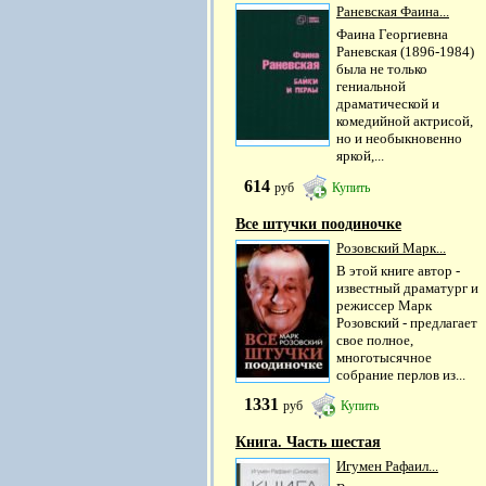
Раневская Фаина...
Фаина Георгиевна
Раневская (1896-1984)
была не только
гениальной
драматической и
комедийной актрисой,
но и необыкновенно
яркой,...
614
руб
Купить
Все штучки поодиночке
Розовский Марк...
В этой книге автор -
известный драматург и
режиссер Марк
Розовский - предлагает
свое полное,
многотысячное
собрание перлов из...
1331
руб
Купить
Книга. Часть шестая
Игумен Рафаил...