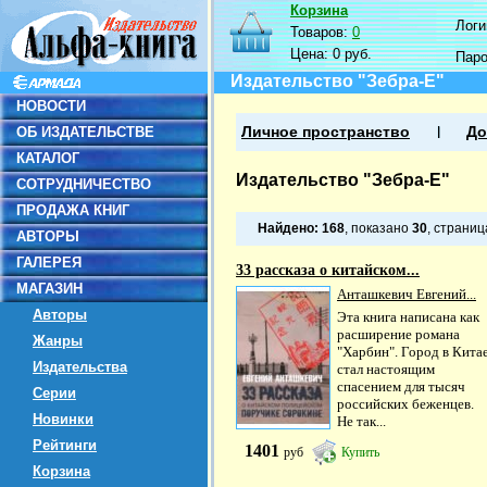
Корзина
Логин
Товаров:
0
Цена:
0 руб.
Пар
Издательство "Зебра-Е"
НОВОСТИ
ОБ ИЗДАТЕЛЬСТВЕ
Личное пространство
До
КАТАЛОГ
Издательство "Зебра-Е"
СОТРУДНИЧЕСТВО
ПРОДАЖА КНИГ
Найдено:
168
, показано
30
, страни
АВТОРЫ
ГАЛЕРЕЯ
33 рассказа о китайском...
МАГАЗИН
Анташкевич Евгений...
Авторы
Эта книга написана как
расширение романа
Жанры
"Харбин". Город в Кита
Издательства
стал настоящим
спасением для тысяч
Серии
российских беженцев.
Новинки
Не так...
Рейтинги
1401
руб
Купить
Корзина