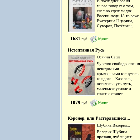
В последнее время
много говорят о том,
сколько сделали для
России люди 18-го века:
Екатерина II царица,
Суворов, Потёмкин,...
1681
руб
Купить
Истоптанная Русь
Осянин Саша
Чувство свободы своим
неведомыми
крылышками коснулось
каждого... Казалось,
осталось чуть-чуть,
маленькое усилие и
счастье станет...
1079
руб
Купить
Коронер, или Растерявшиеся...
Шубина Валерия...
Валерия Шубина -
прозаик, публицист.