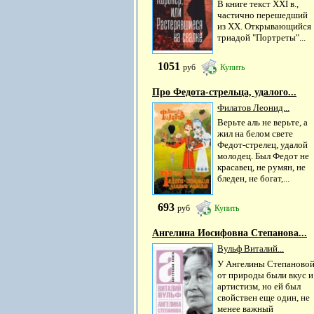
В книге текст XXI в.,
частично перешедший
из XX. Открывающийся
триадой "Портреты"...
1051
руб
Купить
Про Федота-стрельца, удалого...
Филатов Леонид...
Верьте аль не верьте, а
жил на белом свете
Федот-стрелец, удалой
молодец. Был Федот не
красавец, не румян, не
бледен, не богат,...
693
руб
Купить
Ангелина Иосифовна Степанова...
Вульф Виталий...
У Ангелины Степаново
от природы были вкус и
артистизм, но ей был
свойствен еще один, не
менее важный