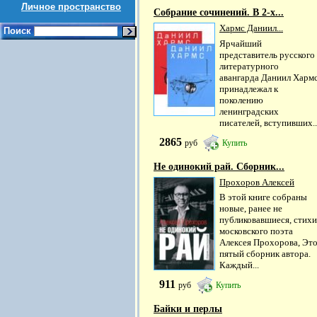
Личное пространство
Собрание сочинений. В 2-х...
Хармс Даниил...
Поиск
Ярчайший
представитель русского
литературного
авангарда Даниил Харм
принадлежал к
поколению
ленинградских
писателей, вступивших..
2865
руб
Купить
Не одинокий рай. Сборник...
Прохоров Алексей
В этой книге собраны
новые, ранее не
публиковавшиеся, стихи
московского поэта
Алексея Прохорова, Эт
пятый сборник автора.
Каждый...
911
руб
Купить
Байки и перлы