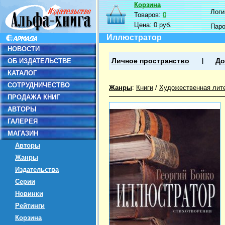
Корзина
Логин
Товаров:
0
Цена:
0 руб.
Пар
Иллюстратор
НОВОСТИ
ОБ ИЗДАТЕЛЬСТВЕ
Личное пространство
До
КАТАЛОГ
СОТРУДНИЧЕСТВО
Жанры
:
Книги
/
Художественная лит
ПРОДАЖА КНИГ
АВТОРЫ
ГАЛЕРЕЯ
МАГАЗИН
Авторы
Жанры
Издательства
Серии
Новинки
Рейтинги
Корзина