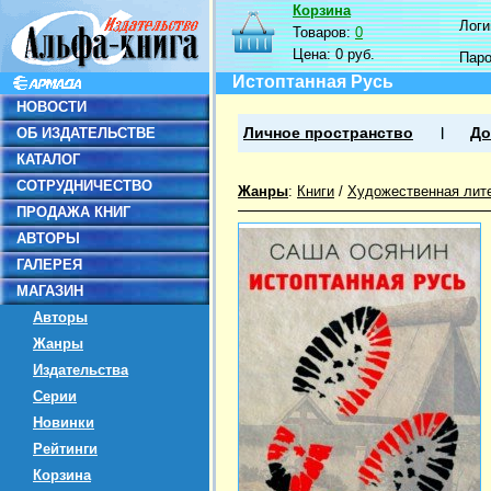
Корзина
Логин
Товаров:
0
Цена:
0 руб.
Пар
Истоптанная Русь
НОВОСТИ
ОБ ИЗДАТЕЛЬСТВЕ
Личное пространство
До
КАТАЛОГ
СОТРУДНИЧЕСТВО
Жанры
:
Книги
/
Художественная лит
ПРОДАЖА КНИГ
АВТОРЫ
ГАЛЕРЕЯ
МАГАЗИН
Авторы
Жанры
Издательства
Серии
Новинки
Рейтинги
Корзина