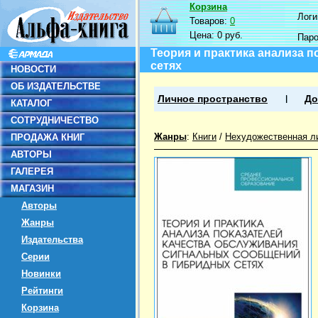
Корзина
Логин
Товаров:
0
Цена:
0 руб.
Пар
Теория и практика анализа 
сетях
НОВОСТИ
ОБ ИЗДАТЕЛЬСТВЕ
Личное пространство
До
КАТАЛОГ
СОТРУДНИЧЕСТВО
Жанры
:
Книги
/
Нехудожественная л
ПРОДАЖА КНИГ
АВТОРЫ
ГАЛЕРЕЯ
МАГАЗИН
Авторы
Жанры
Издательства
Серии
Новинки
Рейтинги
Корзина