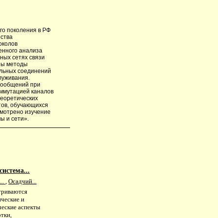
го поколения в РФ
ества
околов
енного анализа
ных сетях связи
ны методы
альных соединений
луживания.
сообщений при
оммутацией каналов
теоретических
тов, обучающихся
смотрено изучение
ы и сети».
истема...
..
,
Осадчий...
триваются
ические и
ческие аспекты
тки,