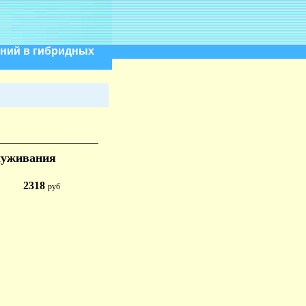
ений в гибридных
служивания
2318
руб