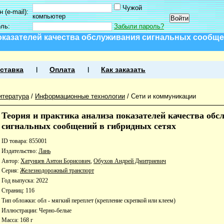
Чужой
 (e-mail):
компьютер
оль:
Забыли пароль?
показателей качества обслуживания сигнальных сообщ
ставка
Оплата
Как заказать
итература
/
Информационные технологии
/
Сети и коммуникации
Теория и практика анализа показателей качества об
сигнальных сообщений в гибридных сетях
ID товара: 855001
Издательство:
Лань
Автор:
Хатунцев Антон Борисович
,
Обухов Андрей Дмитриевич
Серия:
Железнодорожный транспорт
Год выпуска: 2022
Страниц: 116
Тип обложки: обл - мягкий переплет (крепление скрепкой или клеем)
Иллюстрации: Черно-белые
Масса: 168 г