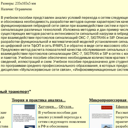
Размеры: 235x165x5 мм
Наличие:
Ограничено
В учебном пособии представлен анализ условий перехода к сетям следующе
и обоснована необходимость разработки методов оценки характеристик кач
функционирования гибридной сети связи при взаимодействии систем и прот
сигнализации различных технологий. Изложена методика и дан пример числ
существующих методов расчета интенсивности сигнальной нагрузки в гибрид
при взаимодействии протоколов сигнализаций ОКС-7, SIGTRAN и SIP. Описа
разработки функциональной и математической моделей установления сигн
из цифровой сети ТфОП в сеть IP/MPLS и обратно в виде сети массового обс
Предложен метод расчета показателей качества обслуживания сигнальных 
взаимодействии протоколов сигнализации ОКС-7, SIGTRAN и SIP в сетях с к
и пакетов. Учебное пособие обеспечено необходимым количеством кратких 
сведений, иллюстраций и схем. Учебное пособие предназначено для студен
по программам среднего профессионального образования, в которых преду
дисциплин «Мультисервисные сети связи», «Инфокоммуникационные систем
ый транспорт
"
Теория и практика анализа...
Микропроцессорная с
Хатунцев...
,
Обухов...
Ефанов.
ские
В учебном пособии дан
Рассма
ода
анализ условий перехода к
теорет
а
сетям следующего поколения
практи
става
в РФ и обоснована
разрабо