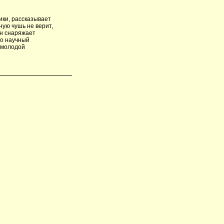
ки, рассказывает
ную чушь не верит,
он снаряжает
го научный
 молодой