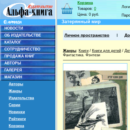
Корзина
Логин
Товаров:
0
Цена:
0 руб.
Пар
Затерянный мир
НОВОСТИ
ОБ ИЗДАТЕЛЬСТВЕ
Личное пространство
До
КАТАЛОГ
СОТРУДНИЧЕСТВО
Жанры
:
Книги
/
Книги для детей
/
Де
Фантастика. Фэнтези
ПРОДАЖА КНИГ
АВТОРЫ
ГАЛЕРЕЯ
МАГАЗИН
Авторы
Жанры
Издательства
Серии
Новинки
Рейтинги
Корзина