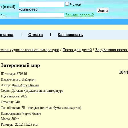
Чужой
 (e-mail):
компьютер
оль:
Забыли пароль?
ставка
Оплата
Как заказать
тская художественная литература
/
Проза для детей
/
Зарубежная проза
Затерянный мир
184
ID товара: 870816
Издательство:
Лабиринт
Автор:
Дойл Артур Конан
Серия:
Детская художественная литература
Год выпуска: 2022
Страниц: 240
Тип обложки: 7Б - твердая (плотная бумага или картон)
Иллюстрации: Черно-белые
Масса: 580 г
Размеры: 225x175x23 мм