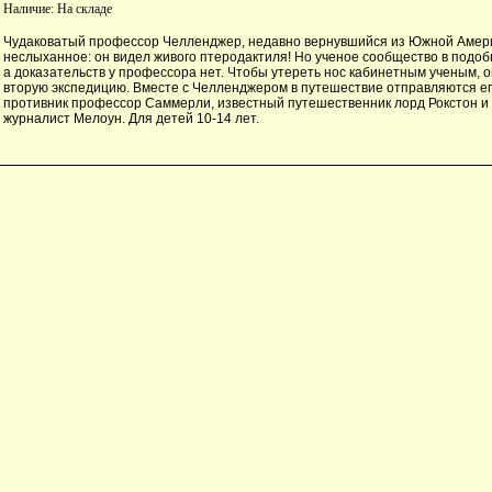
Наличие:
На складе
Чудаковатый профессор Челленджер, недавно вернувшийся из Южной Амери
неслыханное: он видел живого птеродактиля! Но ученое сообщество в подоб
а доказательств у профессора нет. Чтобы утереть нос кабинетным ученым, 
вторую экспедицию. Вместе с Челленджером в путешествие отправляются е
противник профессор Саммерли, известный путешественник лорд Рокстон и
журналист Мелоун. Для детей 10-14 лет.