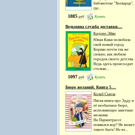
библиотеке "Хогварца",
где...
1885
руб
Купить
Ведьмина служба доставки....
Кадоно Эйко
Юная Кики полюбила
свой новый город
Корико почти так же
сильно, как любила
городок своего детства.
Ведь здесь происходит
столько...
1097
руб
Купить
Бюро желаний. Книга 5....
Кольб Сьюза
Пятая книга про Эдду и
её необычное бюро,
исполняющее заветные
желания.
На Паркштрассе
появился вор? Не может
такого быть! Но из...