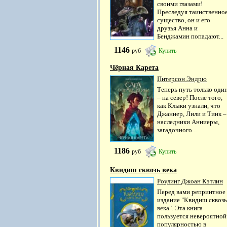
своими глазами!
Преследуя таинственно
существо, он и его
друзья Анна и
Бенджамин попадают...
1146
руб
Купить
Чёрная Карета
Питерсон Эндрю
Теперь путь только оди
– на север! После того,
как Клыки узнали, что
Джаннер, Лили и Тинк –
наследники Анниеры,
загадочного...
1186
руб
Купить
Квидиш сквозь века
Роулинг Джоан Кэтлин
Перед вами репринтное
издание "Квидиш сквозь
века". Эта книга
пользуется невероятной
популярностью в