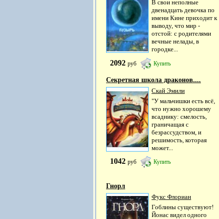
В свои неполные
двенадцать девочка по
имени Кине приходит к
выводу, что мир -
отстой: с родителями
вечные нелады, в
городке...
2092
руб
Купить
Секретная школа драконов....
Скай Эмили
"У мальчишки есть всё,
что нужно хорошему
всаднику: смелость,
граничащая с
безрассудством, и
решимость, которая
может...
1042
руб
Купить
Гнорл
Фукс Флориан
Гоблины существуют!
Йонас видел одного