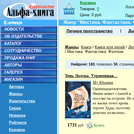
Корзина
Логин
Товаров:
0
Цена:
0 руб.
Пар
Жанр "Мистика. Фантастика.
НОВОСТИ
Личное пространство
До
ОБ ИЗДАТЕЛЬСТВЕ
КАТАЛОГ
Жанры
:
Книги
/
Книги для детей
/
Де
СОТРУДНИЧЕСТВО
/
Мистика. Фантастика. Фэнтези
ПРОДАЖА КНИГ
Найдено:
180
, показано
30
, страни
АВТОРЫ
ГАЛЕРЕЯ
Тень Лодура. Утраченная...
МАГАЗИН
Му Юханна
Авторы
Одиннадцатилетняя
Нанна живет с папой в
Жанры
поселке на острове. Но 
Издательства
ее жилах течет кровь
героев Эдды, поэтому
Серии
девочке позволено...
Новинки
Рейтинги
1731
руб
Купить
Корзина