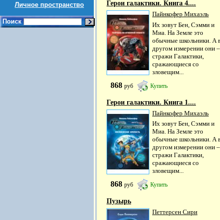
Герои галактики. Книга 4....
Личное пространство
Пайнкофер Михаэль
Поиск
Их зовут Бен, Сэмми и
Миа. На Земле это
обычные школьники. А 
другом измерении они –
стражи Галактики,
сражающиеся со
зловещим...
868
руб
Купить
Герои галактики. Книга 1....
Пайнкофер Михаэль
Их зовут Бен, Сэмми и
Миа. На Земле это
обычные школьники. А 
другом измерении они –
стражи Галактики,
сражающиеся со
зловещим...
868
руб
Купить
Пузырь
Петтерсен Сири