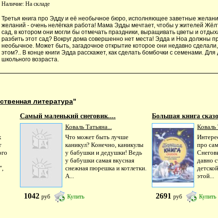
Наличие:
На складе
Третья книга про Эдду и её необычное бюро, исполняющее заветные желан
желаний - очень нелёгкая работа! Мама Эдды мечтает, чтобы у жителей Жёл
сад, в котором они могли бы отмечать праздники, выращивать цветы и отдыха
разбить этот сад? Вокруг дома совершенно нет места! Эдда и Ноа должны п
необычное. Может быть, загадочное открытие которое они недавно сделали,
этом?.. В конце книги Эдда расскажет, как сделать бомбочки с семенами. Дл
школьного возраста.
ственная литература
"
Самый маленький снеговик....
Большая книга сказо
Коваль Татьяна...
Коваль 
х
Что может быть лучше
Интере
т
каникул? Конечно, каникулы
про са
ого
у бабушки и дедушки! Ведь
Снегови
у бабушки самая вкусная
давно 
",
снежная пюрешка и котлетки.
детской
А...
этой...
1042
2691
руб
Купить
руб
Купить