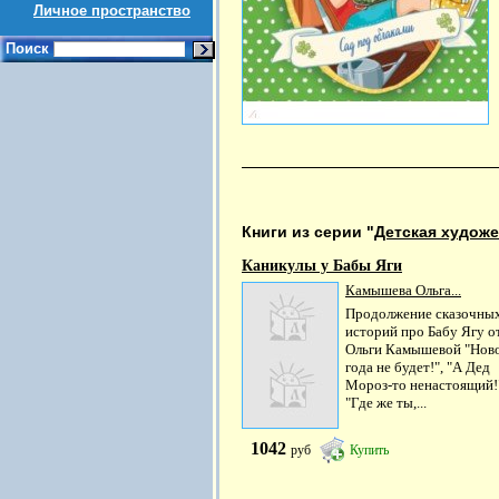
Личное пространство
Поиск
Книги из серии "
Детская художе
Каникулы у Бабы Яги
Камышева Ольга...
Продолжение сказочны
историй про Бабу Ягу о
Ольги Камышевой "Нов
года не будет!", "А Дед
Мороз-то ненастоящий!
"Где же ты,...
1042
руб
Купить