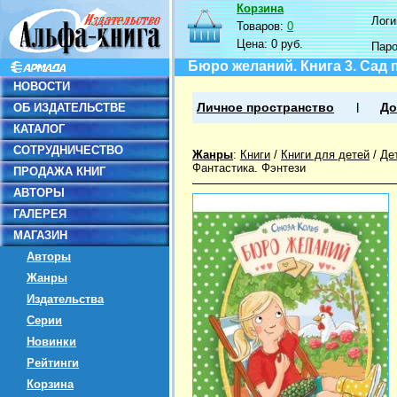
Корзина
Логин
Товаров:
0
Цена:
0 руб.
Пар
Бюро желаний. Книга 3. Сад
НОВОСТИ
ОБ ИЗДАТЕЛЬСТВЕ
Личное пространство
До
КАТАЛОГ
СОТРУДНИЧЕСТВО
Жанры
:
Книги
/
Книги для детей
/
Де
Фантастика. Фэнтези
ПРОДАЖА КНИГ
АВТОРЫ
ГАЛЕРЕЯ
МАГАЗИН
Авторы
Жанры
Издательства
Серии
Новинки
Рейтинги
Корзина