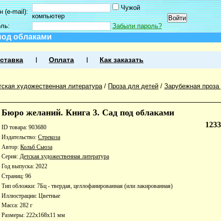
Чужой
 (e-mail):
компьютер
оль:
Забыли пароль?
 под облаками
ставка
Оплата
Как заказать
тская художественная литература
/
Проза для детей
/
Зарубежная проза
Бюро желаний. Книга 3. Сад под облаками
123
ID товара: 903680
Издательство:
Стрекоза
Автор:
Кольб Сьюза
Серия:
Детская художественная литература
Год выпуска: 2022
Страниц: 96
Тип обложки: 7Бц - твердая, целлофанированная (или лакированная)
Иллюстрации: Цветные
Масса: 282 г
Размеры: 222x168x11 мм