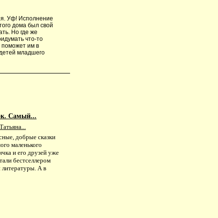
ия. Уф! Исполнение
того дома был свой
ть. Но где же
ридумать что-то
 поможет им в
я детей младшего
к. Самый...
Татьяна...
сные, добрые сказки
мого маленького
чка и его друзей уже
стали бестселлером
 литературы. А в