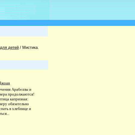
 для детей
/
Мистика.
Джоан
чения Арабеллы и
ера продолжаются!
птица капризная:
еру обязательно
пать в хлебнице и
ься...