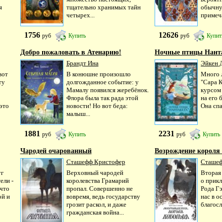
я
тщательно хранимых тайн
обычну
четырех...
примеч
1756
12626
руб
Купить
руб
Купит
Добро пожаловать в Атенарию!
Ночные птицы Нант
Брандт Ина
Эйкен 
вот
В конюшне произошло
Много л
ту
долгожданное событие: у
"Сара 
Мамалу появился жеребёнок.
курсом 
Флора была так рада этой
на его 
это
новости! Но вот беда:
Она спа
малыш...
1881
2231
руб
Купить
руб
Купить
Чародей очарованный
Возрождение короля
Сташефф Кристофер
Сташеф
уг
Верховный чародей
Вторая
ели -
королевства Грамарий
о прик
 что
пропал. Совершенно не
Рода Г
ой и
вовремя, ведь государству
нас в о
грозит раскол, и даже
благосл
гражданская война...