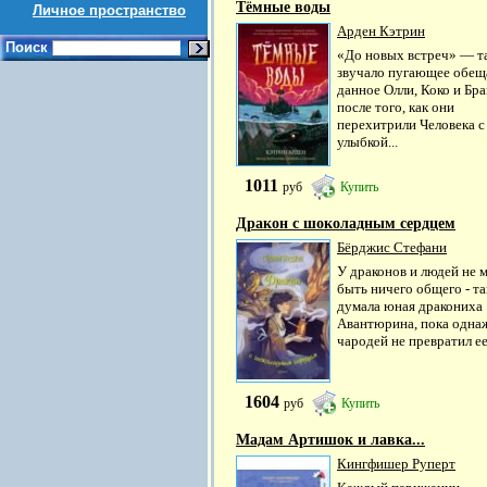
Тёмные воды
Личное пространство
Арден Кэтрин
Поиск
«До новых встреч» — т
звучало пугающее обещ
данное Олли, Коко и Бр
после того, как они
перехитрили Человека с
улыбкой...
1011
руб
Купить
Дракон с шоколадным сердцем
Бёрджис Стефани
У драконов и людей не 
быть ничего общего - та
думала юная дракониха
Авантюрина, пока одн
чародей не превратил ее 
1604
руб
Купить
Мадам Артишок и лавка...
Кингфишер Руперт