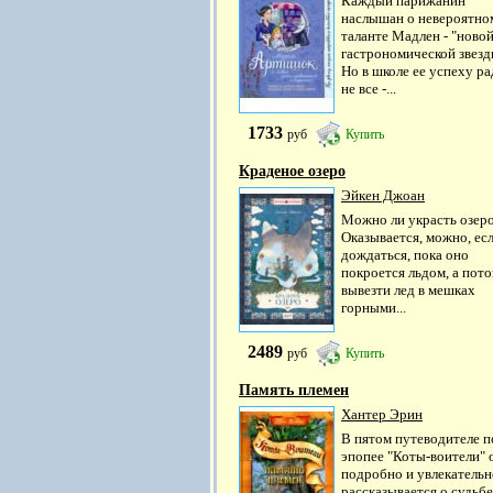
Каждый парижанин
наслышан о невероятно
таланте Мадлен - "ново
гастрономической звезд
Но в школе ее успеху р
не все -...
1733
руб
Купить
Краденое озеро
Эйкен Джоан
Можно ли украсть озер
Оказывается, можно, ес
дождаться, пока оно
покроется льдом, а пот
вывезти лед в мешках
горными...
2489
руб
Купить
Память племен
Хантер Эрин
В пятом путеводителе п
эпопее "Коты-воители" 
подробно и увлекательн
рассказывается о судьбе