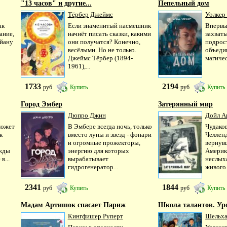
"13 часов" и другие...
Пепельный дом
Тёрбер Джеймс
Уолкер
ак
Если знаменитый насмешник
Впервые
ание,
начнёт писать сказки, какими
захват
айану
они получатся? Конечно,
подрост
весёлыми. Но не только.
объеди
Джеймс Тёрбер (1894-
магичес
1961),...
1733
2194
руб
Купить
руб
Купить
Город Эмбер
Затерянный мир
Дюпро Джин
Дойл А
может
В Эмбере всегда ночь, только
Чудако
к
вместо луны и звезд - фонари
Челлен
и огромные прожекторы,
вернув
ажды
энергию для которых
Америк
в...
вырабатывает
неслых
гидрогенератор...
живого 
2341
1844
руб
Купить
руб
Купить
Мадам Артишок спасает Париж
Школа талантов. Уро
Кингфишер Руперт
Шельха