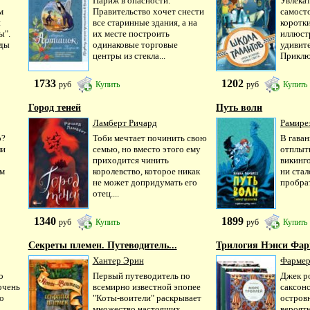
Париж в опасности.
Увлекат
м
Правительство хочет снести
самосто
й
все старинные здания, а на
коротки
ы".
их месте построить
иллюст
ады
одинаковые торговые
удивит
центры из стекла...
Приключ
1733
1202
руб
Купить
руб
Купить
Город теней
Путь волн
Ламберт Ричард
Рамире
о?
Тоби мечтает починить свою
В гаван
ли
семью, но вместо этого ему
отплыт
приходится чинить
викинго
ом
королевство, которое никак
ни стал
не может допридумать его
пробрат
отец....
1340
1899
руб
Купить
руб
Купить
Секреты племен. Путеводитель...
Трилогия Нэнси Фарм
Хантер Эрин
Фармер
о
Первый путеводитель по
Джек р
очень
всемирно известной эпопее
саксонс
о
"Коты-воители" раскрывает
остров
множество настоящих,
вероят