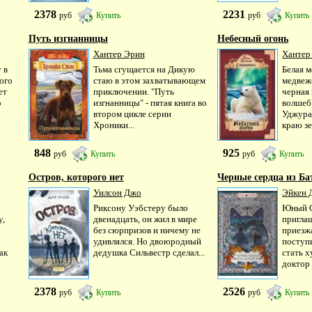
2378
2231
руб
Купить
руб
Купить
Путь изгнанницы
Небесный огонь
Хантер Эрин
Хантер
 в
Тьма сгущается на Дикую
Белая м
ого
стаю в этом захватывающем
медвеж
ет
приключении. "Путь
черная
о
изгнанницы" - пятая книга во
волшеб
втором цикле серии
Уджура
Хроники...
краю зе
848
925
руб
Купить
руб
Купить
Остров, которого нет
Черные сердца из Ба
Уилсон Джо
Эйкен 
Риксону Уэбстеру было
Юный 
у,
двенадцать, он жил в мире
пригла
без сюрпризов и ничему не
приезж
удивлялся. Но двоюродный
поступ
ак
дедушка Сильвестр сделал...
стать 
доктор 
2378
2526
руб
Купить
руб
Купить