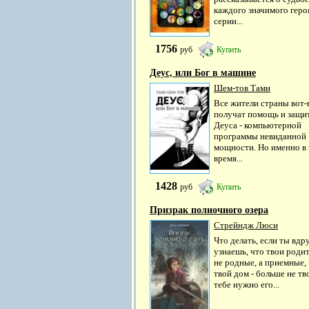
каждого значимого геро
серии...
1756
руб
Купить
Деус, или Бог в машине
Шем-тов Тами
Все жители страны вот-
получат помощь и защи
Деуса - компьютерной
программы невиданной
мощности. Но именно в 
время...
1428
руб
Купить
Призрак полночного озера
Стрейндж Люси
Что делать, если ты вдр
узнаешь, что твои родит
не родные, а приемные,
твой дом - больше не тв
тебе нужно его...