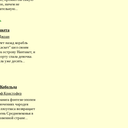
ю, ничем не
ательную...
ь
акета
Джоан
ет назад корабль
Каскет" шел своим
к острову Нантакет, и
борту спала девочка.
ла уже десять...
 Кобольда
ф Кристофер
 книга фэнтези-эпопеи
лючениях чародея
эллоугласа возвращает
сень Средневековья в
овенной стране...