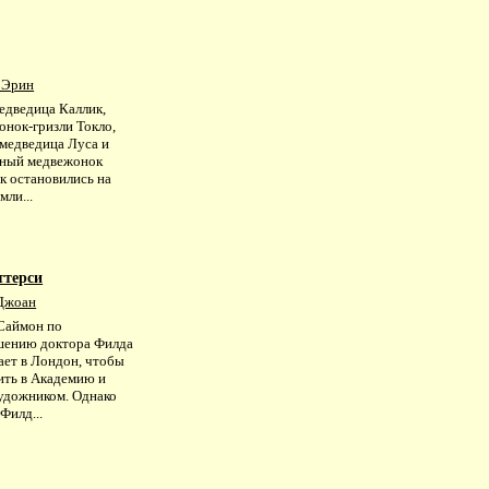
 Эрин
едведица Каллик,
онок-гризли Токло,
 медведица Луса и
ный медвежонок
к остановились на
мли...
ттерси
Джоан
Саймон по
шению доктора Филда
ает в Лондон, чтобы
ить в Академию и
художником. Однако
Филд...