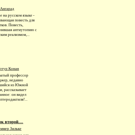
 Ангарад
 на русском языке -
ывающая повесть для
ков. Повесть,
нившая антиутопию с
ким реализмом,...
ртур Конан
ватый профессор
джер, недавно
шийся из Южной
и, рассказывает
анное: он видел
птеродактиля!...
к второй....
ммер Зильке