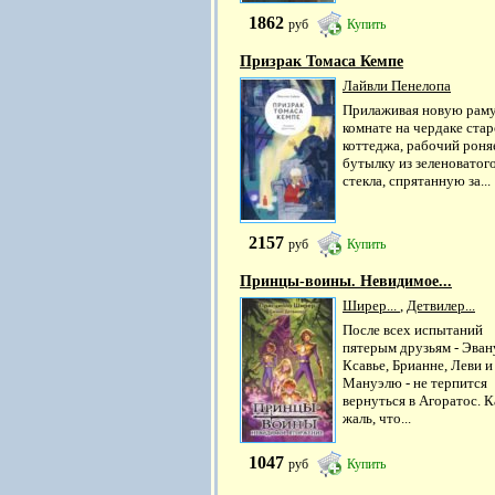
1862
руб
Купить
Призрак Томаса Кемпе
Лайвли Пенелопа
Прилаживая новую раму
комнате на чердаке стар
коттеджа, рабочий роня
бутылку из зеленоватог
стекла, спрятанную за...
2157
руб
Купить
Принцы-воины. Невидимое...
Ширер...
,
Детвилер...
После всех испытаний
пятерым друзьям - Эван
Ксавье, Брианне, Леви и
Мануэлю - не терпится
вернуться в Агоратос. К
жаль, что...
1047
руб
Купить