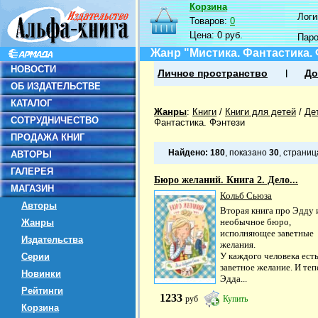
Корзина
Логин
Товаров:
0
Цена:
0 руб.
Пар
Жанр "Мистика. Фантастика.
НОВОСТИ
Личное пространство
До
ОБ ИЗДАТЕЛЬСТВЕ
КАТАЛОГ
Жанры
:
Книги
/
Книги для детей
/
Де
СОТРУДНИЧЕСТВО
Фантастика. Фэнтези
ПРОДАЖА КНИГ
Найдено:
180
, показано
30
, страни
АВТОРЫ
ГАЛЕРЕЯ
Бюро желаний. Книга 2. Дело...
МАГАЗИН
Кольб Сьюза
Авторы
Вторая книга про Эдду 
необычное бюро,
Жанры
исполняющее заветные
Издательства
желания.
У каждого человека ест
Серии
заветное желание. И теп
Новинки
Эдда...
Рейтинги
1233
руб
Купить
Корзина