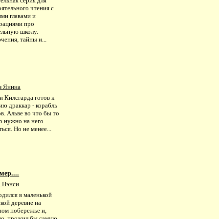
ельная серия для
ятельного чтения с
ми главами и
рациями про
ельную школу.
ения, тайны и...
з Янина
и Килсгарда готов к
ию драккар - корабль
в. Альве во что бы то
о нужно на него
ься. Но не менее...
ер....
 Нэнси
одился в маленькой
кой деревне на
ном побережье и,
но, прожил бы самую