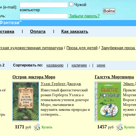
Чужой
 (e-mail):
компьютер
оль:
Забыли пароль?
 Фэнтези"
ставка
Оплата
Как заказать
тская художественная литература
/
Проза для детей
/
Зарубежная проза
ца
2
Сортировать по:
названию
|
наличию
↓
|
цене
Остров доктора Моро
Галстук Мортимера
Уэллс Герберт Джордж
Эйкен 
и её
Известный фантастический
Приклю
роман Герберта Уэллса о
Мортим
гениальном ученом докторе
Ворон 
Моро, пытавшемся
Мортим
ь
нарушить законы природы и
нужно с
ерь
сотворить...
укрыват
1171
1457
руб
Купить
руб
Купить