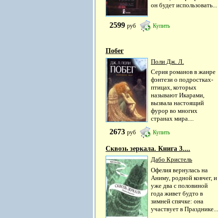
он будет использовать...
2599
руб
Купить
Побег
Поли Дж. Л.
Серия романов в жанре
фэнтези о подростках-
птицах, которых
называют Икарами,
вызвала настоящий
фурор во многих
странах мира....
2673
руб
Купить
Сквозь зеркала. Книга 3....
Дабо Кристель
Офелия вернулась на
Аниму, родной ковчег, и
уже два с половиной
года живет будто в
зимней спячке: она
участвует в Празднике...