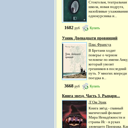
Стокгольм, театральная
школа, новая подруга,
назойливые ухаживания
однокурсника и...
1682
руб
Купить
Узник Двенадцати провинций
Плас Франсуа
В Бретани ходит
поверье о черном
человеке по имени Анку
который увозит
грешников в последний
путь. У многих впереди
поездка в...
3668
руб
Купить
Книга звезд. Часть 3. Рыцари...
Л`Ом Эрик
Книга звёзд - главный
магический фолиант
Мира Ненадёжности и
страны Ис - в руках
зловещего Призрака. Ка