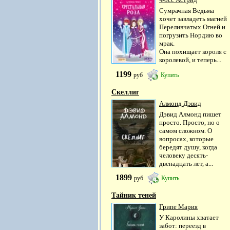
Сумрачная Ведьма
хочет завладеть магией
Переливчатых Огней и
погрузить Нордию во
мрак.
Она похищает короля с
королевой, и теперь...
1199
руб
Купить
Скеллиг
Алмонд Дэвид
Дэвид Алмонд пишет
просто. Просто, но о
самом сложном. О
вопросах, которые
бередят душу, когда
человеку десять-
двенадцать лет, а...
1899
руб
Купить
Тайник теней
Грипе Мария
У Каролины хватает
забот: переезд в