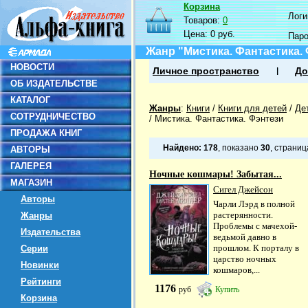
Корзина
Логин
Товаров:
0
Цена:
0 руб.
Пар
Жанр "Мистика. Фантастика.
НОВОСТИ
Личное пространство
До
ОБ ИЗДАТЕЛЬСТВЕ
КАТАЛОГ
Жанры
:
Книги
/
Книги для детей
/
Де
СОТРУДНИЧЕСТВО
/
Мистика. Фантастика. Фэнтези
ПРОДАЖА КНИГ
Найдено:
178
, показано
30
, страни
АВТОРЫ
ГАЛЕРЕЯ
Ночные кошмары! Забытая...
МАГАЗИН
Сигел Джейсон
Авторы
Чарли Лэрд в полной
растерянности.
Жанры
Проблемы с мачехой-
Издательства
ведьмой давно в
прошлом. К порталу в
Серии
царство ночных
Новинки
кошмаров,...
Рейтинги
1176
руб
Купить
Корзина