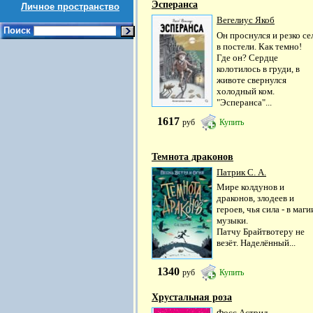
Эсперанса
Личное пространство
Вегелиус Якоб
Поиск
Он проснулся и резко се
в постели. Как темно!
Где он? Сердце
колотилось в груди, в
животе свернулся
холодный ком.
"Эсперанса"...
1617
руб
Купить
Темнота драконов
Патрик С. А.
Мире колдунов и
драконов, злодеев и
героев, чья сила - в маги
музыки.
Патчу Брайтвотеру не
везёт. Наделённый...
1340
руб
Купить
Хрустальная роза
Фосс Астрид