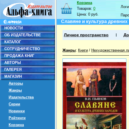
Корзина
Логин
Товаров:
0
Цена:
0 руб.
Пар
Славяне и культура древних
НОВОСТИ
ОБ ИЗДАТЕЛЬСТВЕ
Личное пространство
До
КАТАЛОГ
СОТРУДНИЧЕСТВО
Жанры
:
Книги
/
Нехудожественная л
ПРОДАЖА КНИГ
АВТОРЫ
ГАЛЕРЕЯ
МАГАЗИН
Авторы
Жанры
Издательства
Серии
Новинки
Рейтинги
Корзина