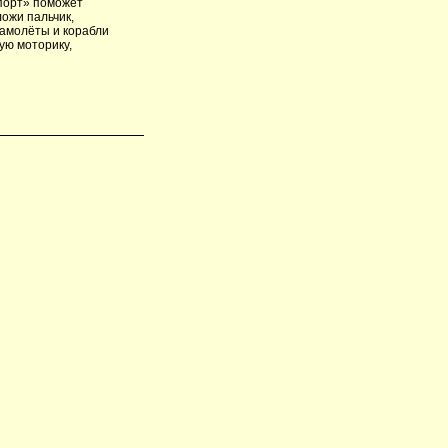
спорт» поможет
ожи пальчик,
самолёты и корабли
ую моторику,