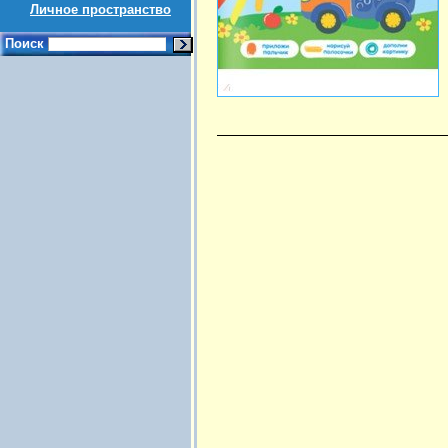
Личное пространство
Поиск