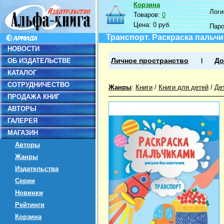
Корзина
Логин
Товаров:
0
Цена:
0 руб.
Пар
Транспорт. Раскраска пальч
НОВОСТИ
ОБ ИЗДАТЕЛЬСТВЕ
Личное пространство
До
КАТАЛОГ
СОТРУДНИЧЕСТВО
Жанры
:
Книги
/
Книги для детей
/
Де
ПРОДАЖА КНИГ
АВТОРЫ
ГАЛЕРЕЯ
МАГАЗИН
Авторы
Жанры
Издательства
Серии
Новинки
Рейтинги
Корзина