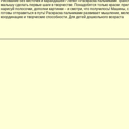
Рисование без кисточек и карандашей? Легко! «Раскраска пальчиками. Тран
малышу сделать первые шаги в творчестве. Понадобятся только краски: прил
нарисуй полосочки, дополни картинки – и смотри, что получилось! Машины, 
готовы отправиться в путь! Раскраска пальчиками развивает мышление, мелк
координацию и творческие способности. Для детей дошкольного возраста