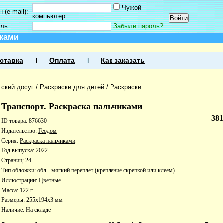
Чужой
 (e-mail):
компьютер
оль:
Забыли пароль?
иками
ставка
Оплата
Как заказать
тский досуг
/
Раскраски для детей
/
Раскраски
Транспорт. Раскраска пальчиками
38
ID товара: 876630
Издательство:
Геодом
Серия:
Раскраска пальчиками
Год выпуска: 2022
Страниц: 24
Тип обложки: обл - мягкий переплет (крепление скрепкой или клеем)
Иллюстрации: Цветные
Масса: 122 г
Размеры: 255x194x3 мм
Наличие:
На складе