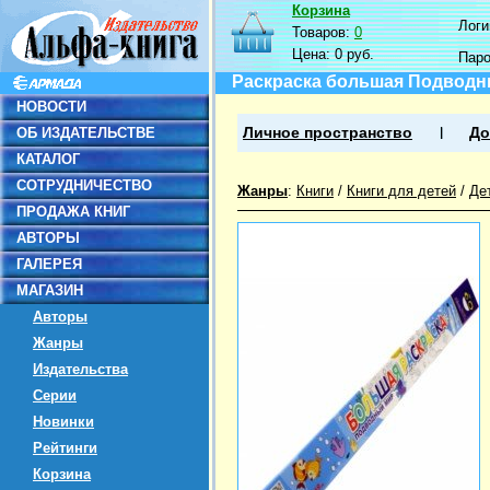
Корзина
Логин
Товаров:
0
Цена:
0 руб.
Пар
Раскраска большая Подвод
НОВОСТИ
ОБ ИЗДАТЕЛЬСТВЕ
Личное пространство
До
КАТАЛОГ
СОТРУДНИЧЕСТВО
Жанры
:
Книги
/
Книги для детей
/
Де
ПРОДАЖА КНИГ
АВТОРЫ
ГАЛЕРЕЯ
МАГАЗИН
Авторы
Жанры
Издательства
Серии
Новинки
Рейтинги
Корзина