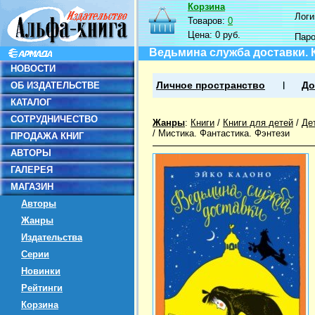
Корзина
Логин
Товаров:
0
Цена:
0 руб.
Пар
Ведьмина служба доставки. 
НОВОСТИ
ОБ ИЗДАТЕЛЬСТВЕ
Личное пространство
До
КАТАЛОГ
СОТРУДНИЧЕСТВО
Жанры
:
Книги
/
Книги для детей
/
Де
/
Мистика. Фантастика. Фэнтези
ПРОДАЖА КНИГ
АВТОРЫ
ГАЛЕРЕЯ
МАГАЗИН
Авторы
Жанры
Издательства
Серии
Новинки
Рейтинги
Корзина