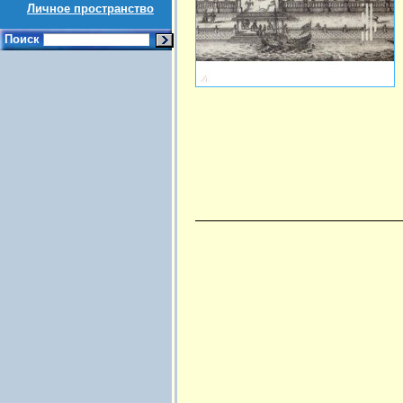
Личное пространство
Поиск