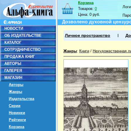
Корзина
Логин
Товаров:
0
Цена:
0 руб.
Пар
Дозволено духовной цензурой
НОВОСТИ
ОБ ИЗДАТЕЛЬСТВЕ
Личное пространство
До
КАТАЛОГ
СОТРУДНИЧЕСТВО
Жанры
:
Книги
/
Нехудожественная л
ПРОДАЖА КНИГ
АВТОРЫ
ГАЛЕРЕЯ
МАГАЗИН
Авторы
Жанры
Издательства
Серии
Новинки
Рейтинги
Корзина