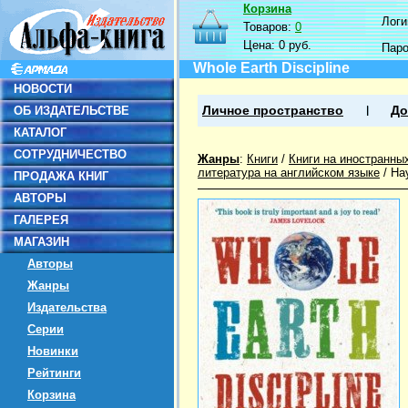
Корзина
Логин
Товаров:
0
Цена:
0 руб.
Пар
Whole Earth Discipline
НОВОСТИ
ОБ ИЗДАТЕЛЬСТВЕ
Личное пространство
До
КАТАЛОГ
СОТРУДНИЧЕСТВО
Жанры
:
Книги
/
Книги на иностранны
литература на английском языке
/
На
ПРОДАЖА КНИГ
АВТОРЫ
ГАЛЕРЕЯ
МАГАЗИН
Авторы
Жанры
Издательства
Серии
Новинки
Рейтинги
Корзина