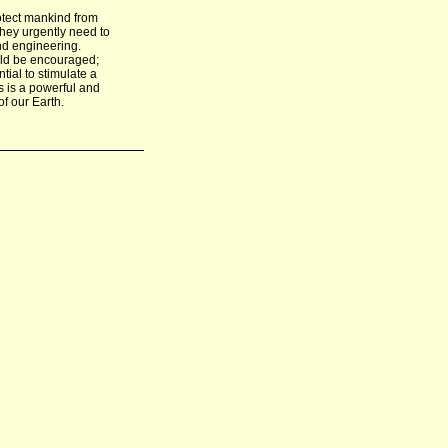
otect mankind from
 they urgently need to
d engineering.
ould be encouraged;
ial to stimulate a
s is a powerful and
f our Earth.