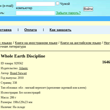
Чужой
 (e-mail):
компьютер
оль:
Забыли пароль?
ставка
Оплата
Как заказать
х языках
/
Книги на иностранном языке
/
Книги на английском языке
/
Нех
учная литература
Whole Earth Discipline
164
ID товара: 929562
Издательство:
Atlantic
Автор:
Brand Stewart
Год выпуска: 2010
Страниц: 338
Тип обложки: обл - мягкий переплет (крепление скрепкой или клеем)
Иллюстрации: Без иллюстраций
Масса: 286 г
Размеры: 198x129x23 мм
Наличие:
На складе