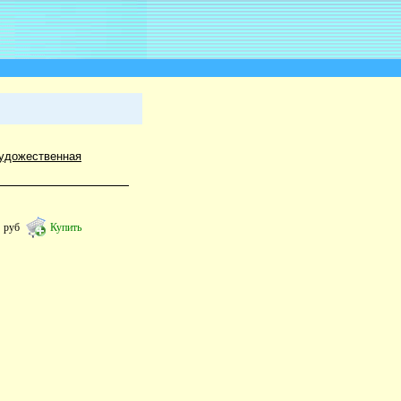
удожественная
6
руб
Купить