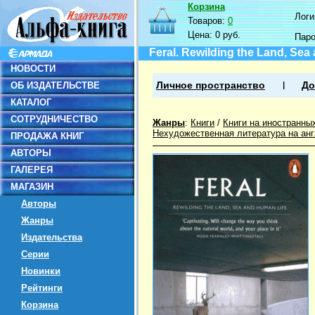
Корзина
Логин
Товаров:
0
Цена:
0 руб.
Пар
Feral. Rewilding the Land, Sea
НОВОСТИ
ОБ ИЗДАТЕЛЬСТВЕ
Личное пространство
До
КАТАЛОГ
СОТРУДНИЧЕСТВО
Жанры
:
Книги
/
Книги на иностранны
Нехудожественная литература на ан
ПРОДАЖА КНИГ
АВТОРЫ
ГАЛЕРЕЯ
МАГАЗИН
Авторы
Жанры
Издательства
Серии
Новинки
Рейтинги
Корзина