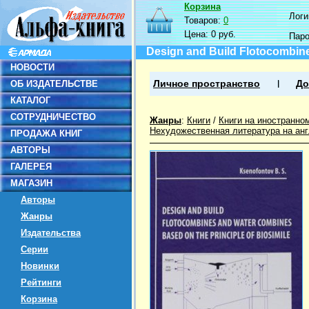
Корзина
Логин
Товаров:
0
Цена:
0 руб.
Пар
Design and Build Flotocombine
НОВОСТИ
ОБ ИЗДАТЕЛЬСТВЕ
Личное пространство
До
КАТАЛОГ
СОТРУДНИЧЕСТВО
Жанры
:
Книги
/
Книги на иностранно
Нехудожественная литература на ан
ПРОДАЖА КНИГ
АВТОРЫ
ГАЛЕРЕЯ
МАГАЗИН
Авторы
Жанры
Издательства
Серии
Новинки
Рейтинги
Корзина