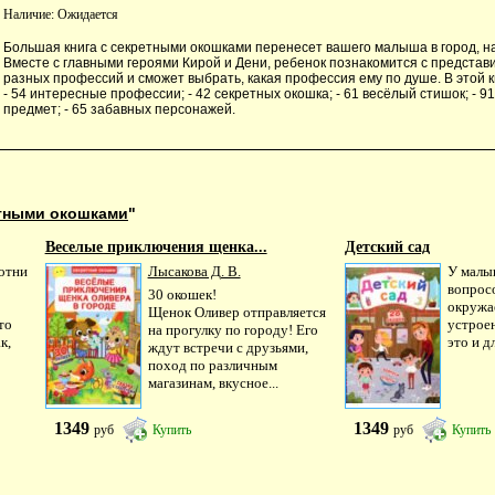
Наличие:
Ожидается
Большая книга с секретными окошками перенесет вашего малыша в город, на
Вместе с главными героями Кирой и Дени, ребенок познакомится с предста
разных профессий и сможет выбрать, какая профессия ему по душе. В этой 
- 54 интересные профессии; - 42 секретных окошка; - 61 весёлый стишок; - 
предмет; - 65 забавных персонажей.
етными окошками
"
Веселые приключения щенка...
Детский сад
отни
Лысакова Д. В.
У малы
вопросо
30 окошек!
окружа
Щенок Оливер отправляется
то
устрое
на прогулку по городу! Его
к,
это и дл
ждут встречи с друзьями,
поход по различным
магазинам, вкусное...
1349
1349
руб
Купить
руб
Купить