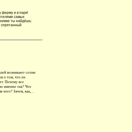
 ферму и в парк!
вителями самых
книжке ты найдёшь:
91 спрятанный
шей возникают сотни
в о том, что их
ет. Почему все
но именно так? Что
я чего? Зачем, как,...