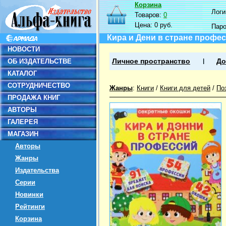
Корзина
Логин
Товаров:
0
Цена:
0 руб.
Пар
Кира и Дени в стране профе
НОВОСТИ
ОБ ИЗДАТЕЛЬСТВЕ
Личное пространство
До
КАТАЛОГ
СОТРУДНИЧЕСТВО
Жанры
:
Книги
/
Книги для детей
/
По
ПРОДАЖА КНИГ
АВТОРЫ
ГАЛЕРЕЯ
МАГАЗИН
Авторы
Жанры
Издательства
Серии
Новинки
Рейтинги
Корзина