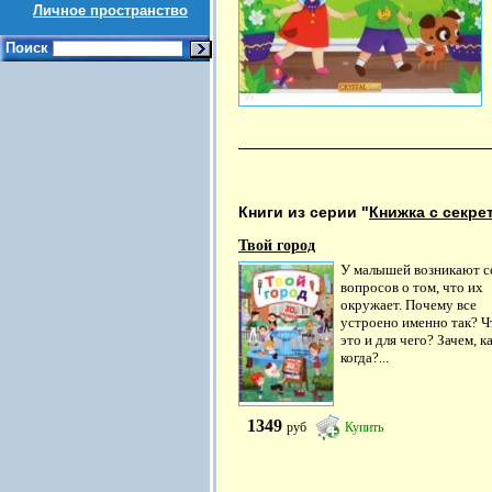
Личное пространство
Поиск
Книги из серии "
Книжка с секр
Твой город
У малышей возникают с
вопросов о том, что их
окружает. Почему все
устроено именно так? Ч
это и для чего? Зачем, ка
когда?...
1349
руб
Купить