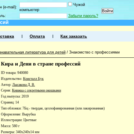
Чужой
 (e-mail):
компьютер
оль:
Забыли пароль?
ссий
ставка
Оплата
Как заказать
знавательная литература для детей
/
Знакомство с профессиями
Кира и Дени в стране профессий
ID товара: 940080
Издательство:
Кристалл Бук
Автор:
Лысакова Д. В.
Серия:
Книжка с секретными окошками
Год выпуска: 2019
Страниц: 14
Тип обложки: 7Бц - твердая, целлофанированная (или лакированная)
Оформление: Вырубка
Иллюстрации: Цветные
Масса: 580 г
Размеры: 340x240x14 мм