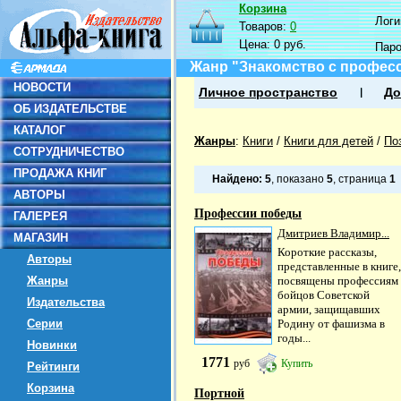
Корзина
Логин
Товаров:
0
Цена:
0 руб.
Пар
Жанр "Знакомство с профес
НОВОСТИ
Личное пространство
До
ОБ ИЗДАТЕЛЬСТВЕ
КАТАЛОГ
Жанры
:
Книги
/
Книги для детей
/
По
СОТРУДНИЧЕСТВО
ПРОДАЖА КНИГ
Найдено:
5
, показано
5
, страница
1
АВТОРЫ
Профессии победы
ГАЛЕРЕЯ
Дмитриев Владимир...
МАГАЗИН
Короткие рассказы,
Авторы
представленные в книге,
Жанры
посвящены профессиям
бойцов Советской
Издательства
армии, защищавших
Серии
Родину от фашизма в
годы...
Новинки
1771
руб
Купить
Рейтинги
Корзина
Портной