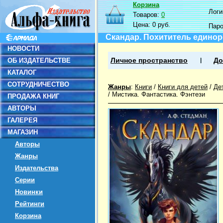
Корзина
Логин
Товаров:
0
Цена:
0 руб.
Пар
Скандар. Похититель единор
НОВОСТИ
ОБ ИЗДАТЕЛЬСТВЕ
Личное пространство
До
КАТАЛОГ
СОТРУДНИЧЕСТВО
Жанры
:
Книги
/
Книги для детей
/
Де
/
Мистика. Фантастика. Фэнтези
ПРОДАЖА КНИГ
АВТОРЫ
ГАЛЕРЕЯ
МАГАЗИН
Авторы
Жанры
Издательства
Серии
Новинки
Рейтинги
Корзина