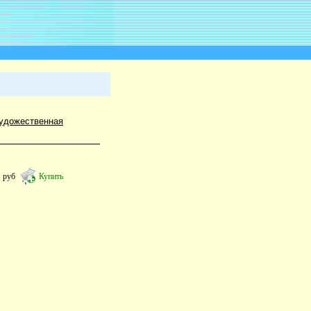
удожественная
0
руб
Купить