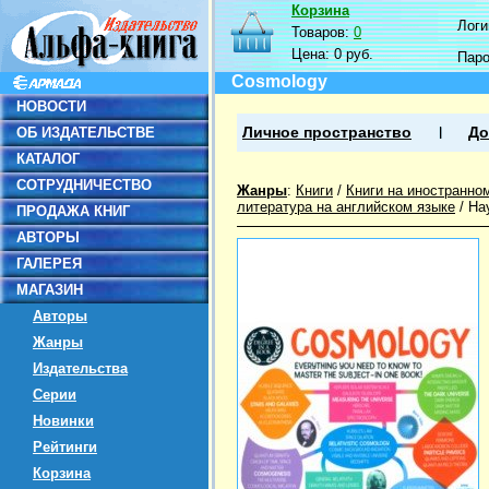
Корзина
Логин
Товаров:
0
Цена:
0 руб.
Пар
Cosmology
НОВОСТИ
ОБ ИЗДАТЕЛЬСТВЕ
Личное пространство
До
КАТАЛОГ
СОТРУДНИЧЕСТВО
Жанры
:
Книги
/
Книги на иностранно
литература на английском языке
/
На
ПРОДАЖА КНИГ
АВТОРЫ
ГАЛЕРЕЯ
МАГАЗИН
Авторы
Жанры
Издательства
Серии
Новинки
Рейтинги
Корзина