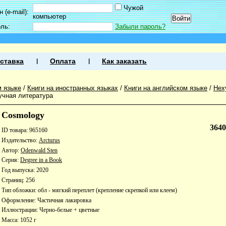
Чужой
 (e-mail):
компьютер
оль:
Забыли пароль?
ставка
Оплата
Как заказать
м языке
/
Книги на иностранных языках
/
Книги на английском языке
/
Нех
учная литература
Cosmology
364
ID товара: 965160
Издательство:
Arcturus
Автор:
Odenwald Sten
Серия:
Degree in a Book
Год выпуска: 2020
Страниц: 256
Тип обложки: обл - мягкий переплет (крепление скрепкой или клеем)
Оформление: Частичная лакировка
Иллюстрации: Черно-белые + цветные
Масса: 1052 г