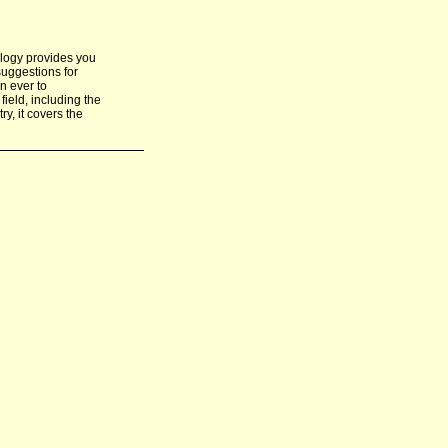
ology provides you
suggestions for
an ever to
field, including the
y, it covers the