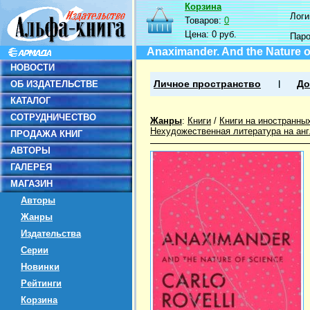
Корзина
Логин
Товаров:
0
Цена:
0 руб.
Пар
Anaximander. And the Nature o
НОВОСТИ
ОБ ИЗДАТЕЛЬСТВЕ
Личное пространство
До
КАТАЛОГ
СОТРУДНИЧЕСТВО
Жанры
:
Книги
/
Книги на иностранны
Нехудожественная литература на ан
ПРОДАЖА КНИГ
АВТОРЫ
ГАЛЕРЕЯ
МАГАЗИН
Авторы
Жанры
Издательства
Серии
Новинки
Рейтинги
Корзина