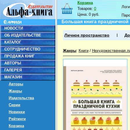
Корзина
Логин
Товаров:
0
Цена:
0 руб.
Пар
Большая книга праздничной к
НОВОСТИ
ОБ ИЗДАТЕЛЬСТВЕ
Личное пространство
До
КАТАЛОГ
СОТРУДНИЧЕСТВО
Жанры
:
Книги
/
Нехудожественная л
ПРОДАЖА КНИГ
АВТОРЫ
ГАЛЕРЕЯ
МАГАЗИН
Авторы
Жанры
Издательства
Серии
Новинки
Рейтинги
Корзина