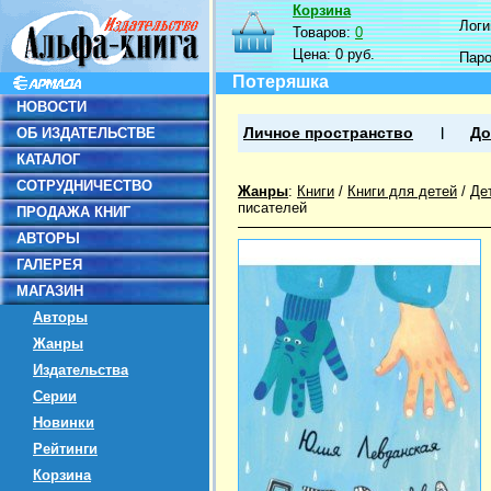
Корзина
Логин
Товаров:
0
Цена:
0 руб.
Пар
Потеряшка
НОВОСТИ
ОБ ИЗДАТЕЛЬСТВЕ
Личное пространство
До
КАТАЛОГ
СОТРУДНИЧЕСТВО
Жанры
:
Книги
/
Книги для детей
/
Де
писателей
ПРОДАЖА КНИГ
АВТОРЫ
ГАЛЕРЕЯ
МАГАЗИН
Авторы
Жанры
Издательства
Серии
Новинки
Рейтинги
Корзина